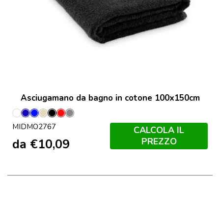
Asciugamano da bagno in cotone 100x150cm
Bianco
Blu
Blu
Corda
Nero
Rosso
Grigio
MIDMO2767
Royal
Pietra
CALCOLA IL
PREZZO
da
€
10,09