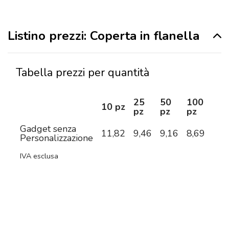
Listino prezzi: Coperta in flanella
Tabella prezzi per quantità
25
50
100
25
10 pz
pz
pz
pz
pz
Gadget senza
11,82
9,46
9,16
8,69
8,0
Personalizzazione
IVA esclusa