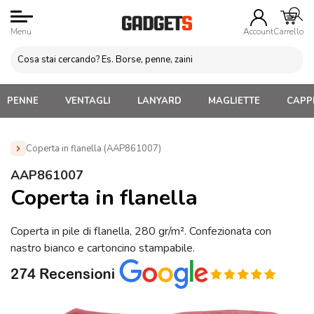
Menu
Account
Carrello
PENNE
VENTAGLI
LANYARD
MAGLIETTE
CAPPE
Coperta in flanella (AAP861007)
Home
»
Gadget per Casa e Giardino
»
Plaid e Coperte
AAP861007
Personalizzate
»
Coperta in flanella (AAP861007)
Coperta in flanella
Coperta in pile di flanella, 280 gr/m². Confezionata con
nastro bianco e cartoncino stampabile.