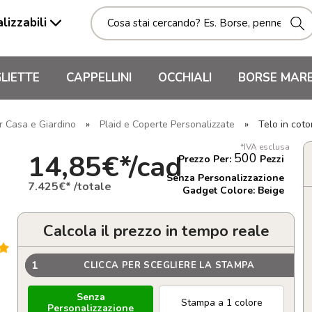
lizzabili
LIETTE
CAPPELLINI
OCCHIALI
BORSE MAR
r Casa e Giardino
»
Plaid e Coperte Personalizzate
»
Telo in cot
*IVA esclusa
14,85€*/cad
500
Prezzo Per:
Pezzi
Senza Personalizzazione
7.425€* /totale
Gadget Colore: Beige
Calcola il prezzo in tempo reale
1
CLICCA PER SCEGLIERE LA STAMPA
Senza
Stampa a 1 colore
Personalizzazione