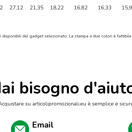
62
27,12
21,35
18,22
16,82
16,33
15,
ni disponibili del gadget selezionato. La stampa a due colori è fattibile
ai bisogno d'aiut
Acquistare su articolipromozionali.eu è semplice e sicur
Email