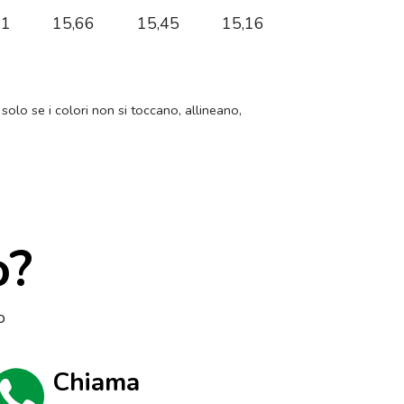
91
15,66
15,45
15,16
 solo se i colori non si toccano, allineano,
o?
o
Chiama