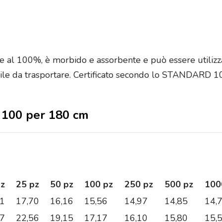
e al 100%, è morbido e assorbente e può essere utilizzato
ile da trasportare. Certificato secondo lo STANDARD 
a 100 per 180 cm
pz
25 pz
50 pz
100 pz
250 pz
500 pz
100
41
17,70
16,16
15,56
14,97
14,85
14,
67
22,56
19,15
17,17
16,10
15,80
15,