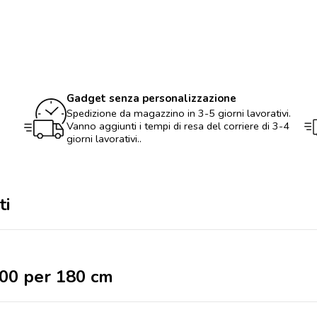
cotone
da
100
per
180
cm
quantità
Gadget senza personalizzazione
Spedizione da magazzino in 3-5 giorni lavorativi.
Vanno aggiunti i tempi di resa del corriere di 3-4
giorni lavorativi..
ti
100 per 180 cm