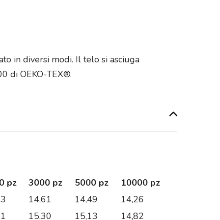
 in diversi modi. Il telo si asciuga
100 di OEKO-TEX®.
0 pz
3000 pz
5000 pz
10000 pz
73
14,61
14,49
14,26
51
15,30
15,13
14,82