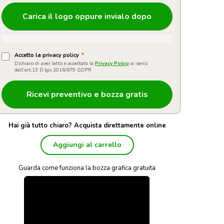
Carica il logo oppure invialo dopo
Accetto la privacy policy
*
Dichiaro di aver letto e accettato la
Privacy Policy
ai sensi
dell'art.13 D.lgs 2016/679 GDPR
Hai già tutto chiaro? Acquista direttamente online
Aggiungi al carrello
Guarda come funziona la bozza grafica gratuita