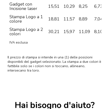
Gadget con
15,51
10,29
8,25
6,73
5
Incisione laser
Stampa Logo a 1
18,81
11,57
8,89
7,04
6
colore
Stampa Logo a 2
30,21
15,97
11,09
8,10
6
colori
IVA esclusa
Il prezzo di stampa si intende in una (1) delle posizioni
disponibili del gadget selezionato. La stampa a due colori è
fattibile solo se i colori non si toccano, allineano,
intersecano tra loro.
Hai bisogno d'aiuto?