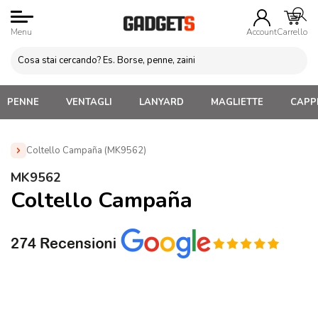
Menu
Account
Carrello
PENNE
VENTAGLI
LANYARD
MAGLIETTE
CAPPE
Coltello Campaña (MK9562)
Home
»
Attrezzi da lavoro Personalizzati
»
Coltellini
MK9562
Multifunzione Personalizzati
»
Coltello Campaña (MK9562)
Coltello Campaña