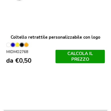
Coltello retrattile personalizzabile con logo
Bianco
Blu
Giallo
Nero
Arancio
MIDMO2768
CALCOLA IL
PREZZO
da
€
0,50