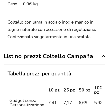
Peso
0,06 kg
Coltello con lama in acciaio inox e manico in
legno naturale con accessorio di regolazione.
Confezionato singolarmente in una scatola.
Listino prezzi: Coltello Campaña
Tabella prezzi per quantità
100
10 pz
25 pz
50 pz
pz
Gadget senza
7,41
7,17
6,69
5,98
5
Personalizzazione