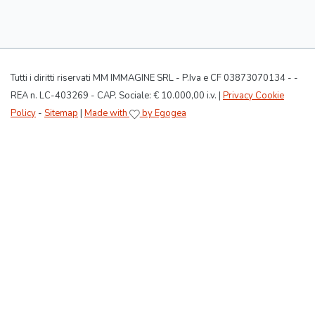
Tutti i diritti riservati MM IMMAGINE SRL - P.Iva e CF 03873070134 - -
REA n. LC-403269 - CAP. Sociale: € 10.000,00 i.v. |
Privacy Cookie
Policy
-
Sitemap
|
Made with
by Egogea