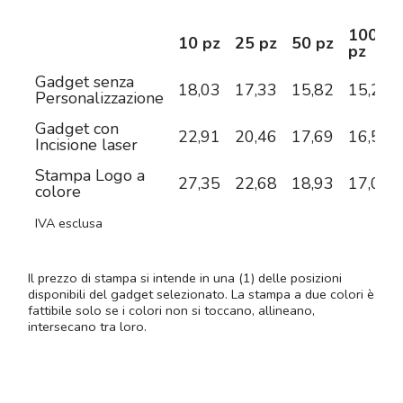
100
10 pz
25 pz
50 pz
pz
Gadget senza
18,03
17,33
15,82
15,24
Personalizzazione
Gadget con
22,91
20,46
17,69
16,59
Incisione laser
Stampa Logo a
27,35
22,68
18,93
17,02
colore
IVA esclusa
Il prezzo di stampa si intende in una (1) delle posizioni
disponibili del gadget selezionato. La stampa a due colori è
fattibile solo se i colori non si toccano, allineano,
intersecano tra loro.