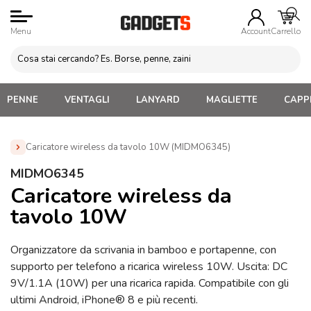
Menu
Account
Carrello
PENNE
VENTAGLI
LANYARD
MAGLIETTE
CAPPE
Caricatore wireless da tavolo 10W (MIDMO6345)
Home
»
Gadget Tecnologici Personalizzati
»
Caricatori
MIDMO6345
Wireless In Legno ed Ecologici
»
Caricatore wireless da tavolo
Caricatore wireless da
10W (MIDMO6345)
tavolo 10W
Organizzatore da scrivania in bamboo e portapenne, con
supporto per telefono a ricarica wireless 10W. Uscita: DC
9V/1.1A (10W) per una ricarica rapida. Compatibile con gli
ultimi Android, iPhone® 8 e più recenti.