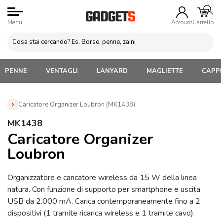
Menu
Account
Carrello
PENNE
VENTAGLI
LANYARD
MAGLIETTE
CAPPE
Caricatore Organizer Loubron (MK1438)
Home
»
Gadget Tecnologici Personalizzati
»
Caricatori
MK1438
Wireless In Legno ed Ecologici
»
Caricatore Organizer Loubron
Caricatore Organizer
(MK1438)
Loubron
Organizzatore e caricatore wireless da 15 W della linea
natura. Con funzione di supporto per smartphone e uscita
USB da 2.000 mA. Carica contemporaneamente fino a 2
dispositivi (1 tramite ricarica wireless e 1 tramite cavo).