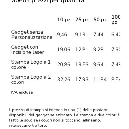
Tabella prezzi per quantità
100
10 pz
25 pz
50 pz
pz
Gadget senza
9,46
9,13
7,44
6,42
5
Personalizzazione
Gadget con
19,06
12,81
9,28
7,30
6
Incisione laser
Stampa Logo a 1
20,86
13,53
9,64
7,49
6
colore
Stampa Logo a 2
32,26
17,93
11,84
8,54
6
colori
IVA esclusa
Il prezzo di stampa si intende in una (1) delle posizioni
disponibili del gadget selezionato. La stampa a due colori è
fattibile solo se i colori non si toccano, allineano,
intersecano tra loro.