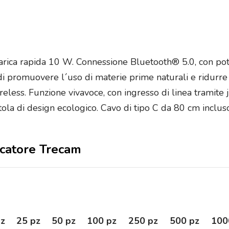
carica rapida 10 W. Connessione Bluetooth® 5.0, con pot
 di promuovere l´uso di materie prime naturali e ridurre
 wireless. Funzione vivavoce, con ingresso di linea tramit
ola di design ecologico. Cavo di tipo C da 80 cm incluso
ricatore Trecam
pz
25 pz
50 pz
100 pz
250 pz
500 pz
100