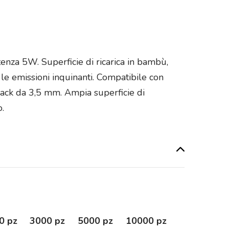
enza 5W. Superficie di ricarica in bambù,
 le emissioni inquinanti. Compatibile con
e jack da 3,5 mm. Ampia superficie di
.
0 pz
3000 pz
5000 pz
10000 pz