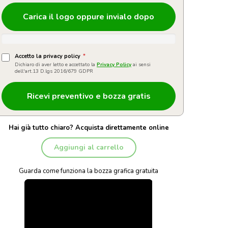
Carica il logo oppure invialo dopo
Accetto la privacy policy
*
Dichiaro di aver letto e accettato la
Privacy Policy
ai sensi
dell'art.13 D.lgs 2016/679 GDPR
Hai già tutto chiaro? Acquista direttamente online
Aggiungi al carrello
Guarda come funziona la bozza grafica gratuita