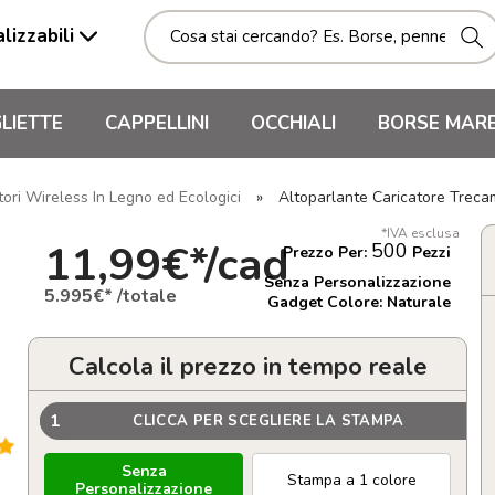
lizzabili
LIETTE
CAPPELLINI
OCCHIALI
BORSE MAR
tori Wireless In Legno ed Ecologici
»
Altoparlante Caricatore Trec
*IVA esclusa
11,99€*/cad
500
Prezzo Per:
Pezzi
Senza Personalizzazione
5.995€* /totale
Gadget Colore: Naturale
Calcola il prezzo in tempo reale
1
CLICCA PER SCEGLIERE LA STAMPA
Senza
Stampa a 1 colore
Personalizzazione