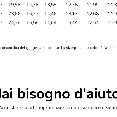
57
19,98
14,38
13,58
12,78
11,99
11,
17
23,66
16,22
14,46
13,13
12,68
11,
97
24,38
16,58
14,64
13,44
12,54
11,
ni disponibili del gadget selezionato. La stampa a due colori è fattibile
ai bisogno d'aiut
Acquistare su articolipromozionali.eu è semplice e sicur