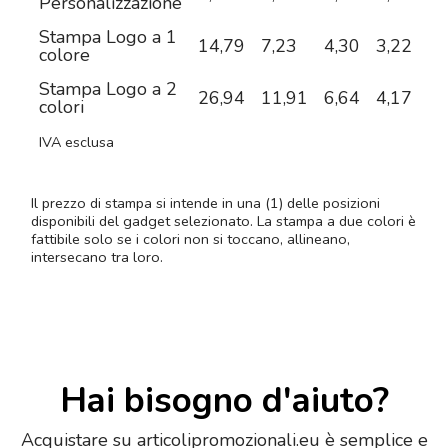
Personalizzazione
Stampa Logo a 1
14,79
7,23
4,30
3,22
2,
colore
Stampa Logo a 2
26,94
11,91
6,64
4,17
3,
colori
IVA esclusa
Il prezzo di stampa si intende in una (1) delle posizioni
disponibili del gadget selezionato. La stampa a due colori è
fattibile solo se i colori non si toccano, allineano,
intersecano tra loro.
Hai bisogno d'aiuto?
Acquistare su articolipromozionali.eu è semplice e