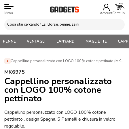
Menu
Account
Carrello
PENNE
VENTAGLI
LANYARD
MAGLIETTE
CAPPE
Cappellino personalizzato con LOGO 100% cotone pettinato (MK697
Home
»
Cappellini Personalizzati
»
Gadget Eventi sportivi
MK6975
sicurezza
»
Gadget per Tifosi Personalizzati
»
Cappellino
Cappellino personalizzato
personalizzato con LOGO 100% cotone pettinato (MK6975)
con LOGO 100% cotone
pettinato
Cappellino personalizzato con LOGO 100% cotone
pettinato , design Spagna. 5 Pannelli e chiusura in velcro
regolabile.