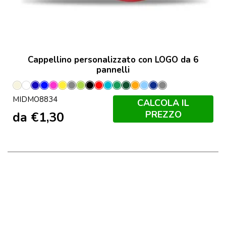
Cappellino personalizzato con LOGO da 6
pannelli
Avorio
Bianco
Blu
Blu
Fucsia
Giallo
Grigio
Lime
Nero
Rosso
Turchese
Verde
Verde
Arancio
Blu
Francese
Grigio
MIDMO8834
Royal
Scuro
Bambino
Navy
Pietra
CALCOLA IL
PREZZO
da
€
1,30