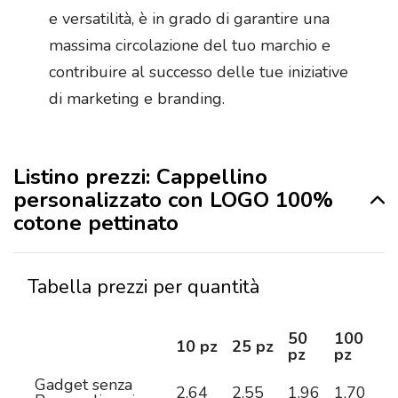
e versatilità, è in grado di garantire una
massima circolazione del tuo marchio e
contribuire al successo delle tue iniziative
di marketing e branding.
Listino prezzi: Cappellino
personalizzato con LOGO 100%
cotone pettinato
Tabella prezzi per quantità
50
100
2
10 pz
25 pz
pz
pz
pz
Gadget senza
2,64
2,55
1,96
1,70
1,