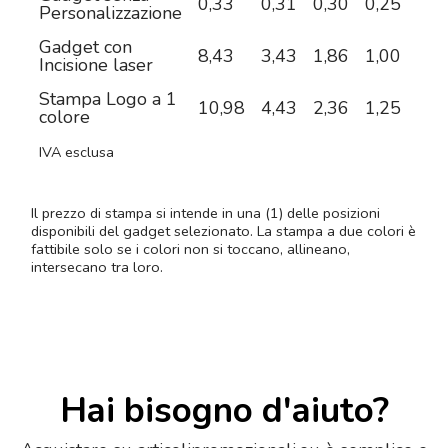
0,33
0,31
0,30
0,25
0,2
Personalizzazione
Gadget con
8,43
3,43
1,86
1,00
0,5
Incisione laser
Stampa Logo a 1
10,98
4,43
2,36
1,25
0,8
colore
IVA esclusa
Il prezzo di stampa si intende in una (1) delle posizioni
disponibili del gadget selezionato. La stampa a due colori è
fattibile solo se i colori non si toccano, allineano,
intersecano tra loro.
Hai bisogno d'aiuto?