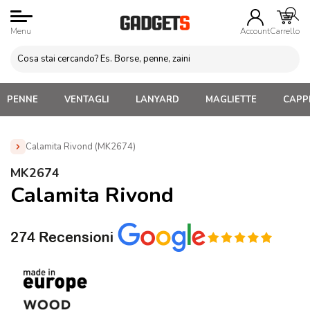
Menu
Account
Carrello
PENNE
VENTAGLI
LANYARD
MAGLIETTE
CAPPE
Calamita Rivond (MK2674)
Home
»
Gadget di Natale
»
Decorazioni Natalizie
»
MK2674
Calamita Rivond (MK2674)
Calamita Rivond