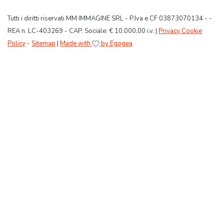
Tutti i diritti riservati MM IMMAGINE SRL - P.Iva e CF 03873070134 - -
REA n. LC-403269 - CAP. Sociale: € 10.000,00 i.v. |
Privacy Cookie
Policy
-
Sitemap
|
Made with
by Egogea