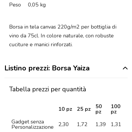
Peso
0,05 kg
Borsa in tela canvas 220g/m2 per bottiglia di
vino da 75cl. In colore naturale, con robuste
cuciture e manici rinforzati.
Listino prezzi: Borsa Yaiza
Tabella prezzi per quantità
50
100
2
10 pz
25 pz
pz
pz
pz
Gadget senza
2,30
1,72
1,39
1,31
1,
Personalizzazione