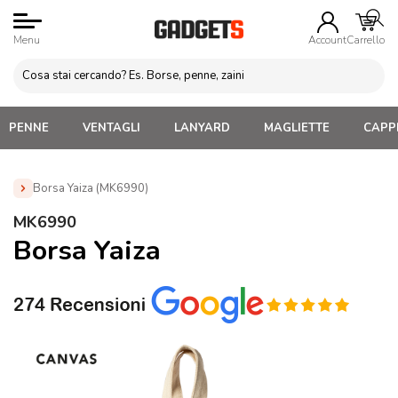
Menu
Account
Carrello
PENNE
VENTAGLI
LANYARD
MAGLIETTE
CAPPE
Borsa Yaiza (MK6990)
Home
»
Gadget Vino
»
Accessori vino
»
Borsa Yaiza
MK6990
(MK6990)
Borsa Yaiza