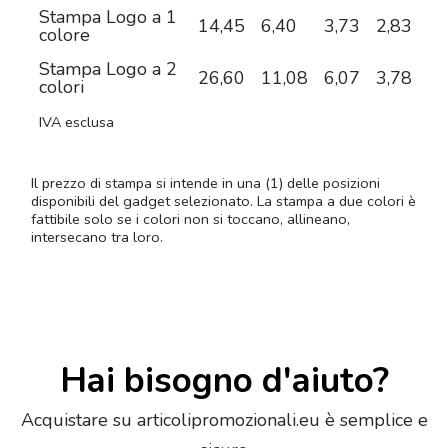
Stampa Logo a 1
14,45
6,40
3,73
2,83
2,
colore
Stampa Logo a 2
26,60
11,08
6,07
3,78
3,
colori
IVA esclusa
Il prezzo di stampa si intende in una (1) delle posizioni
disponibili del gadget selezionato. La stampa a due colori è
fattibile solo se i colori non si toccano, allineano,
intersecano tra loro.
Hai bisogno d'aiuto?
Acquistare su articolipromozionali.eu è semplice e