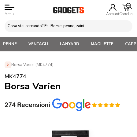
Menu
Account
Carrello
PENNE
VENTAGLI
LANYARD
MAGLIETTE
CAPPE
Borsa Varien (MK4774)
Home
»
Gadget Vino
»
Accessori vino
»
Borsa Varien
MK4774
(MK4774)
Borsa Varien