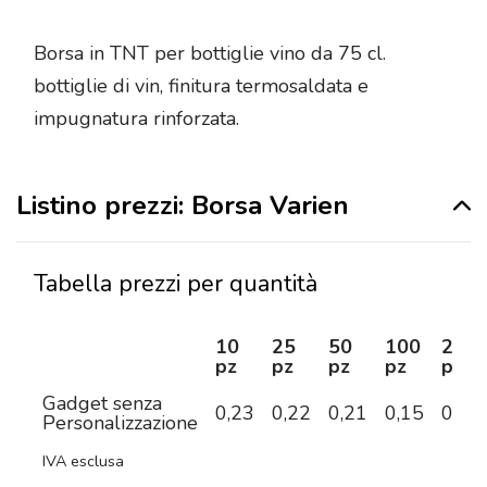
Borsa in TNT per bottiglie vino da 75 cl.
bottiglie di vin, finitura termosaldata e
impugnatura rinforzata.
Listino prezzi: Borsa Varien
Tabella prezzi per quantità
10
25
50
100
250
pz
pz
pz
pz
pz
Gadget senza
0,23
0,22
0,21
0,15
0,14
Personalizzazione
IVA esclusa