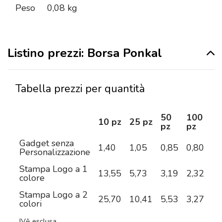
Peso
0,08 kg
Listino prezzi: Borsa Ponkal
Tabella prezzi per quantità
50
100
2
10 pz
25 pz
pz
pz
pz
Gadget senza
1,40
1,05
0,85
0,80
0,
Personalizzazione
Stampa Logo a 1
13,55
5,73
3,19
2,32
1,
colore
Stampa Logo a 2
25,70
10,41
5,53
3,27
2,
colori
IVA esclusa