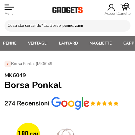
Menu
Account
Carrello
PENNE
VENTAGLI
LANYARD
MAGLIETTE
CAPPE
Borsa Ponkal (MK6049)
Home
»
Borse e Sacche Personalizzate
»
Shopper Cotone
MK6049
Personalizzabili
»
Borsa Ponkal (MK6049)
Borsa Ponkal