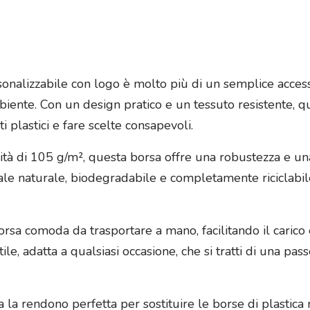
rsonalizzabile con logo è molto più di un semplice acce
ambiente. Con un design pratico e un tessuto resistente, q
ti plastici e fare scelte consapevoli.
tà di 105 g/m², questa borsa offre una robustezza e una
iale naturale, biodegradabile e completamente riciclabil
sa comoda da trasportare a mano, facilitando il carico e
ile, adatta a qualsiasi occasione, che si tratti di una pas
rsa la rendono perfetta per sostituire le borse di plasti