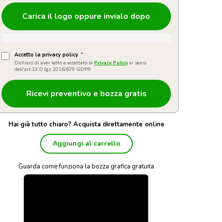
Carica il logo oppure invialo dopo
Accetto la privacy policy
*
Dichiaro di aver letto e accettato la
Privacy Policy
ai sensi
dell'art.13 D.lgs 2016/679 GDPR
Hai già tutto chiaro? Acquista direttamente online
Aggiungi al carrello
Guarda come funziona la bozza grafica gratuita