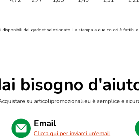
4,72
2,77
1,85
1,49
1,31
1,2
ni disponibili del gadget selezionato. La stampa a due colori è fattibile
ai bisogno d'aiut
Acquistare su articolipromozionali.eu è semplice e sicur
Email
Clicca qui per inviarci un'email