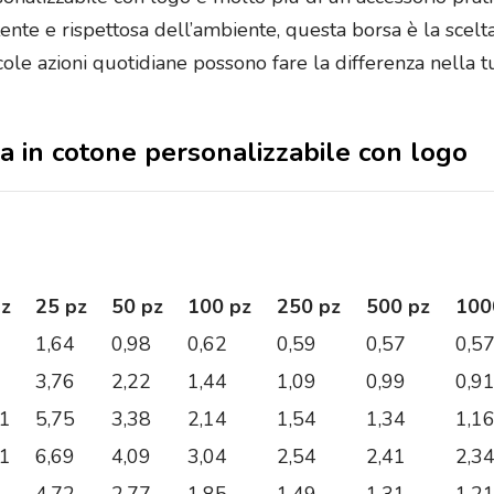
istente e rispettosa dell’ambiente, questa borsa è la scel
cole azioni quotidiane possono fare la differenza nella t
sa in cotone personalizzabile con logo
pz
25 pz
50 pz
100 pz
250 pz
500 pz
100
1,64
0,98
0,62
0,59
0,57
0,5
3,76
2,22
1,44
1,09
0,99
0,9
01
5,75
3,38
2,14
1,54
1,34
1,1
21
6,69
4,09
3,04
2,54
2,41
2,3