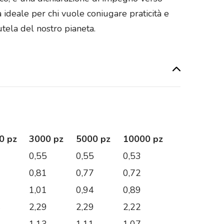
ta ideale per chi vuole coniugare praticità e
utela del nostro pianeta.
0 pz
3000 pz
5000 pz
10000 pz
7
0,55
0,55
0,53
1
0,81
0,77
0,72
6
1,01
0,94
0,89
4
2,29
2,29
2,22