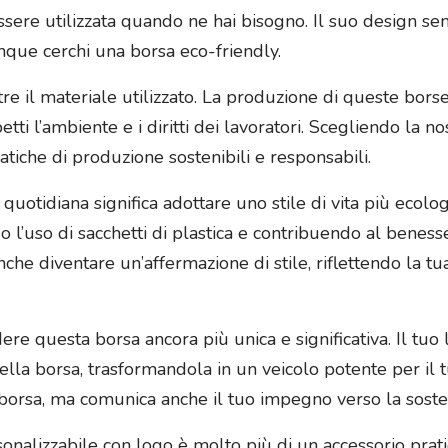
sere utilizzata quando ne hai bisogno. Il suo design senza
nque cerchi una borsa eco-friendly.
tre il materiale utilizzato. La produzione di queste bors
i l’ambiente e i diritti dei lavoratori. Scegliendo la nos
tiche di produzione sostenibili e responsabili.
quotidiana significa adottare uno stile di vita più ecolo
 l’uso di sacchetti di plastica e contribuendo al beness
anche diventare un’affermazione di stile, riflettendo la 
ere questa borsa ancora più unica e significativa. Il t
ella borsa, trasformandola in un veicolo potente per il
orsa, ma comunica anche il tuo impegno verso la sostenib
sonalizzabile con logo è molto più di un accessorio prat