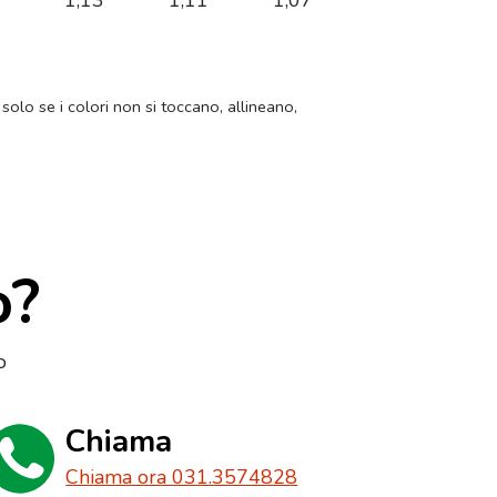
1
1,13
1,11
1,07
 solo se i colori non si toccano, allineano,
o?
o
Chiama
Chiama ora 031.3574828