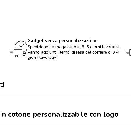
Borsa
per
la
spesa
in
cotone
personalizzabile
con
Gadget senza personalizzazione
logo
Spedizione da magazzino in 3-5 giorni lavorativi.
quantità
Vanno aggiunti i tempi di resa del corriere di 3-4
giorni lavorativi.
ti
 in cotone personalizzabile con logo