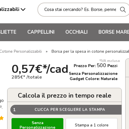
lizzabili
LIETTE
CAPPELLINI
OCCHIALI
BORSE MAR
otone Personalizzabili
»
Borsa per la spesa in cotone personalizz
*IVA esclusa
0,57€*/cad
500
Prezzo Per:
Pezzi
Senza Personalizzazione
285€* /totale
Gadget Colore: Naturale
Calcola il prezzo in tempo reale
go
².
1
CLICCA PER SCEGLIERE LA STAMPA
Senza
Stampa a 1 colore
Personalizzazione