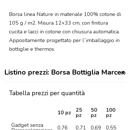
Borsa linea Nature in materiale 100% cotone di
105 g / m2. Misura 12×33 cm, con finitura
cucita e lacci in cotone con chiusura automatica.
Appositamente progettato per l´imballaggio in
bottiglie e thermos.
Listino prezzi: Borsa Bottiglia Marcex
Tabella prezzi per quantità
25
50
100
25
10 pz
pz
pz
pz
pz
Gadget senza
0,76
0,71
0,69
0,55
0,4