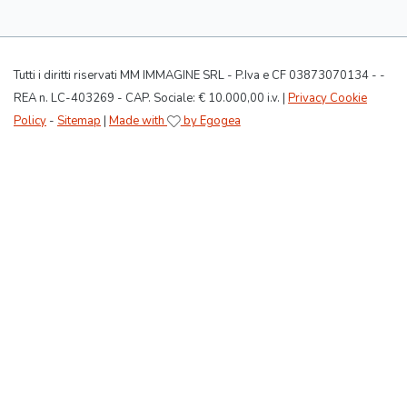
Tutti i diritti riservati MM IMMAGINE SRL - P.Iva e CF 03873070134 - -
REA n. LC-403269 - CAP. Sociale: € 10.000,00 i.v. |
Privacy Cookie
Policy
-
Sitemap
|
Made with
by Egogea