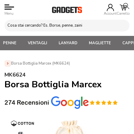
Menu
Account
Carrello
PENNE
VENTAGLI
LANYARD
MAGLIETTE
CAPPE
Borsa Bottiglia Marcex (MK6624)
Home
»
Gadget Cucina
»
Posate, Timer Forno, Accessori
MK6624
Cucina
»
Borsa Bottiglia Marcex (MK6624)
Borsa Bottiglia Marcex