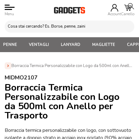
Menu
Account
Carrello
PENNE
VENTAGLI
LANYARD
MAGLIETTE
CAPPE
Borraccia Termica Personalizzabile con Logo da 500ml con Anello p
Home
»
Borracce personalizzate con logo. Economiche,
MIDMO2107
termiche, acciaio, alluminio
»
Borracce Termiche
Borraccia Termica
Personalizzate
»
Borraccia Termica Personalizzabile con Logo
Personalizzabile con Logo
da 500ml con Anello per Trasporto (MIDMO2107)
da 500ml con Anello per
Trasporto
Borraccia termica personalizzabile con logo, con sottovuoto
isolante a doppio strato in acciaio inox riciclato (90% acciaio