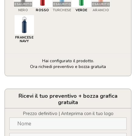
ESAURITO
ESAURITO
ESAURITO
NERO
ROSSO
TURCHESE
VERDE
ARANCIO
FRANCESE
NAVY
Hai configurato il prodotto.
Ora richiedi preventivo e bozza gratuita
Borraccia
Termica
Personalizzabile
con
Ricevi il tuo preventivo + bozza grafica
Logo
gratuita
da
500ml
Prezzo definitivo | Anteprima con il tuo logo
con
Anello
per
Trasporto