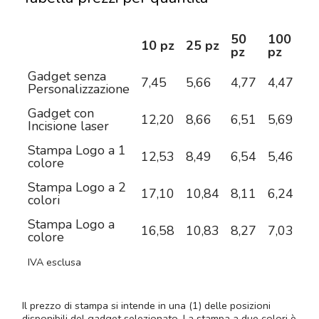
50
100
2
10 pz
25 pz
pz
pz
pz
Gadget senza
7,45
5,66
4,77
4,47
4,
Personalizzazione
Gadget con
12,20
8,66
6,51
5,69
4,
Incisione laser
Stampa Logo a 1
12,53
8,49
6,54
5,46
4,
colore
Stampa Logo a 2
17,10
10,84
8,11
6,24
5,
colori
Stampa Logo a
16,58
10,83
8,27
7,03
6,
colore
IVA esclusa
Il prezzo di stampa si intende in una (1) delle posizioni
disponibili del gadget selezionato. La stampa a due colori è