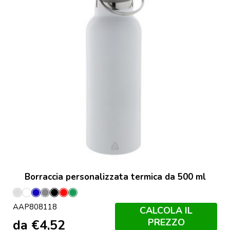
Borraccia personalizzata termica da 500 ml
Argento
Bianco
Blu
Grigio
Nero
Rosso
Verde
AAP808118
CALCOLA IL
PREZZO
da
€
4,52