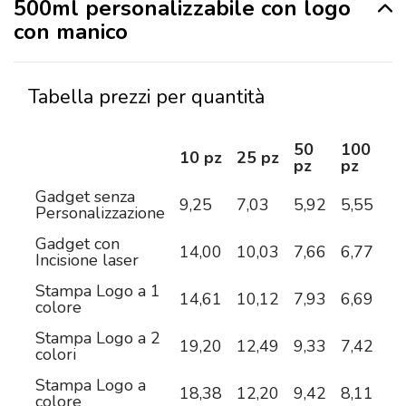
500ml personalizzabile con logo
con manico
Tabella prezzi per quantità
50
100
2
10 pz
25 pz
pz
pz
pz
Gadget senza
9,25
7,03
5,92
5,55
5,
Personalizzazione
Gadget con
14,00
10,03
7,66
6,77
5,
Incisione laser
Stampa Logo a 1
14,61
10,12
7,93
6,69
5,
colore
Stampa Logo a 2
19,20
12,49
9,33
7,42
6,
colori
Stampa Logo a
18,38
12,20
9,42
8,11
7,
colore