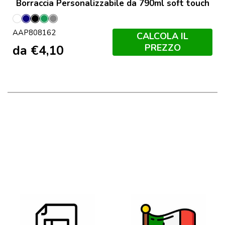
Borraccia Personalizzabile da 790ml soft touch
Bianco
Blu
Nero
Verde
Grigio
AAP808162
Scuro
CALCOLA IL
PREZZO
da
€
4,10