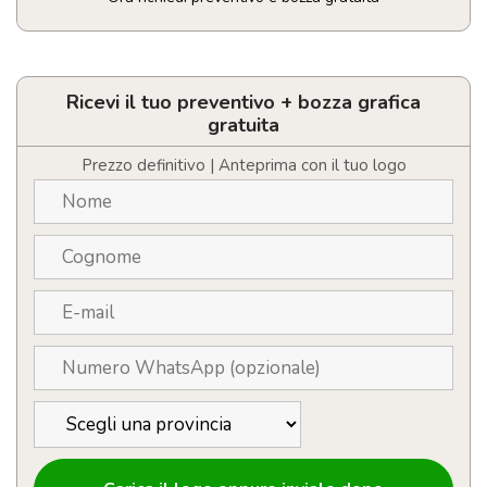
Borraccia
termica
500ml
personalizzabile
Ricevi il tuo preventivo + bozza grafica
con
gratuita
logo
con
Prezzo definitivo | Anteprima con il tuo logo
manico
quantità