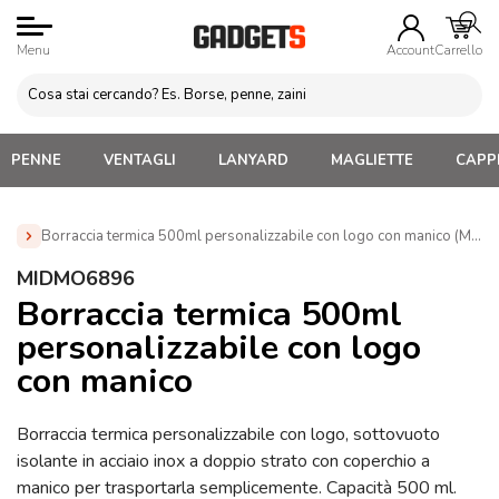
Menu
Account
Carrello
PENNE
VENTAGLI
LANYARD
MAGLIETTE
CAPPE
Borraccia termica 500ml personalizzabile con logo con manico (MI
Home
»
Borracce personalizzate con logo. Economiche,
MIDMO6896
termiche, acciaio, alluminio
»
Borracce Termiche
Borraccia termica 500ml
Personalizzate
»
Borraccia termica 500ml personalizzabile con
personalizzabile con logo
logo con manico (MIDMO6896)
con manico
Borraccia termica personalizzabile con logo, sottovuoto
isolante in acciaio inox a doppio strato con coperchio a
manico per trasportarla semplicemente. Capacità 500 ml.