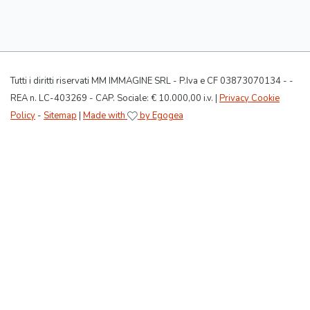
Tutti i diritti riservati MM IMMAGINE SRL - P.Iva e CF 03873070134 - -
REA n. LC-403269 - CAP. Sociale: € 10.000,00 i.v. |
Privacy Cookie
Policy
-
Sitemap
|
Made with
by Egogea