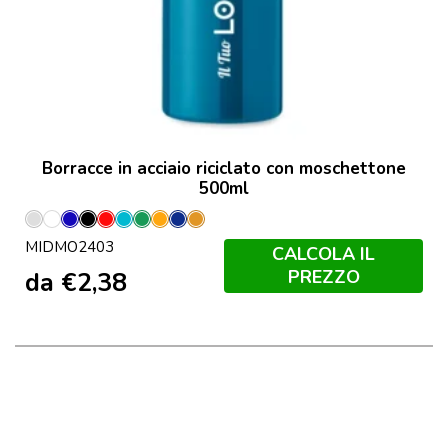
Borracce in acciaio riciclato con moschettone
500ml
Argento
Bianco
Blu
Nero
Rosso
Turchese
Verde
Arancio
Francese
Ochre
MIDMO2403
Opaco
Navy
CALCOLA IL
PREZZO
da
€
2,38