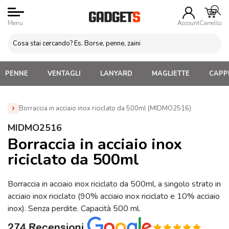
Menu
Account
Carrello
PENNE
VENTAGLI
LANYARD
MAGLIETTE
CAPPE
Borraccia in acciaio inox riciclato da 500ml (MIDMO2516)
Home
»
Borracce personalizzate con logo. Economiche,
MIDMO2516
termiche, acciaio, alluminio
»
Borracce personalizzate in
Borraccia in acciaio inox
metallo
»
Borraccia in acciaio inox riciclato da 500ml
riciclato da 500ml
(MIDMO2516)
Borraccia in acciaio inox riciclato da 500ml, a singolo strato in
acciaio inox riciclato (90% acciaio inox riciclato e 10% acciaio
inox). Senza perdite. Capacità 500 ml.