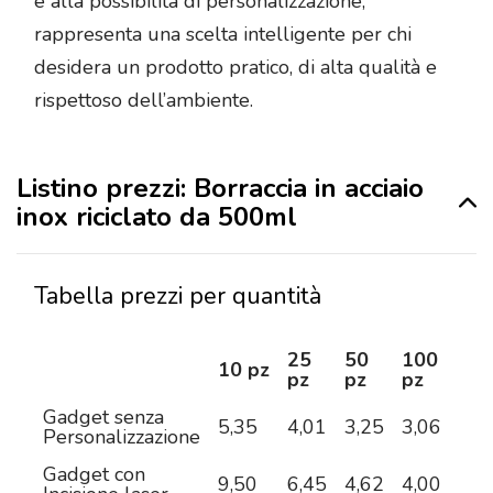
e alla possibilità di personalizzazione,
rappresenta una scelta intelligente per chi
desidera un prodotto pratico, di alta qualità e
rispettoso dell’ambiente.
Listino prezzi: Borraccia in acciaio
inox riciclato da 500ml
Tabella prezzi per quantità
25
50
100
25
10 pz
pz
pz
pz
pz
Gadget senza
5,35
4,01
3,25
3,06
2,8
Personalizzazione
Gadget con
9,50
6,45
4,62
4,00
3,4