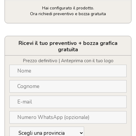
Hai configurato il prodotto.
Ora richiedi preventivo e bozza gratuita
Borraccia
in
acciaio
inox
Ricevi il tuo preventivo + bozza grafica
riciclato
gratuita
da
500ml
Prezzo definitivo | Anteprima con il tuo logo
quantità