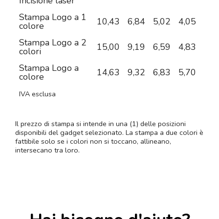
Incisione laser
Stampa Logo a 1
10,43
6,84
5,02
4,05
3,4
colore
Stampa Logo a 2
15,00
9,19
6,59
4,83
3,9
colori
Stampa Logo a
14,63
9,32
6,83
5,70
4,8
colore
IVA esclusa
Il prezzo di stampa si intende in una (1) delle posizioni
disponibili del gadget selezionato. La stampa a due colori è
fattibile solo se i colori non si toccano, allineano,
intersecano tra loro.