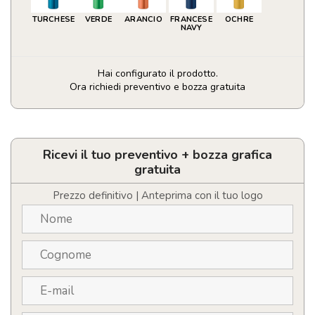
TURCHESE
VERDE
ARANCIO
FRANCESE
OCHRE
NAVY
Hai configurato il prodotto.
Ora richiedi preventivo e bozza gratuita
Borraccia
in
acciaio
riciclato
Ricevi il tuo preventivo + bozza grafica
con
gratuita
moschettone
750ml
Prezzo definitivo | Anteprima con il tuo logo
quantità