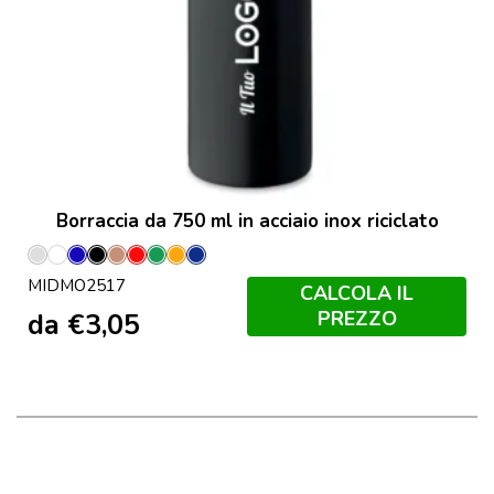
Borraccia da 750 ml in acciaio inox riciclato
Argento
Bianco
Blu
Nero
Rame
Rosso
Verde
Arancio
Francese
MIDMO2517
Opaco
Navy
CALCOLA IL
PREZZO
da
€
3,05