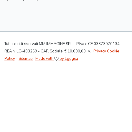
Tutti i diritti riservati MM IMMAGINE SRL - P.Iva e CF 03873070134 - -
REA n. LC-403269 - CAP. Sociale: € 10.000,00 i.v. |
Privacy Cookie
Policy
-
Sitemap
|
Made with
by Egogea