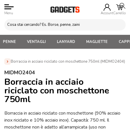
Menu
Account
Carrello
PENNE
VENTAGLI
LANYARD
MAGLIETTE
CAPPE
Borraccia in acciaio riciclato con moschettone 750ml (MIDMO2404)
Home
»
Borracce personalizzate con logo. Economiche,
MIDMO2404
termiche, acciaio, alluminio
»
Borracce personalizzate in
Borraccia in acciaio
metallo
»
Borraccia in acciaio riciclato con moschettone 750ml
riciclato con moschettone
(MIDMO2404)
750ml
Borraccia in acciaio riciclato con moschettone (90% acciaio
inox riciclato e 10% acciaio inox). Capacità: 750 ml. Il
moschettone non è adatto all’arrampicata (uso non