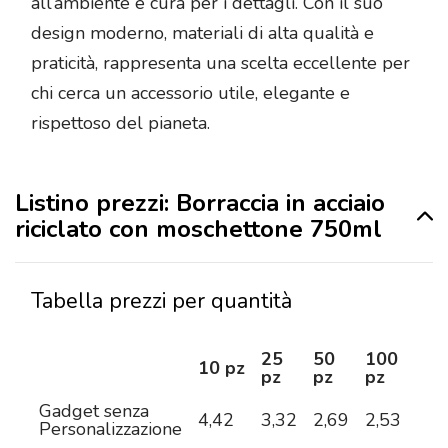
all’ambiente e cura per i dettagli. Con il suo
design moderno, materiali di alta qualità e
praticità, rappresenta una scelta eccellente per
chi cerca un accessorio utile, elegante e
rispettoso del pianeta.
Listino prezzi: Borraccia in acciaio
riciclato con moschettone 750ml
Tabella prezzi per quantità
25
50
100
25
10 pz
pz
pz
pz
pz
Gadget senza
4,42
3,32
2,69
2,53
2,3
Personalizzazione