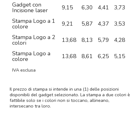
Gadget con
9,15
6,30
4,41
3,73
3,0
Incisione laser
Stampa Logo a 1
9,21
5,87
4,37
3,53
2,9
colore
Stampa Logo a 2
13,68
8,13
5,79
4,28
3,3
colori
Stampa Logo a
13,68
8,61
6,25
5,15
4,3
colore
IVA esclusa
Il prezzo di stampa si intende in una (1) delle posizioni
disponibili del gadget selezionato. La stampa a due colori è
fattibile solo se i colori non si toccano, allineano,
intersecano tra loro.