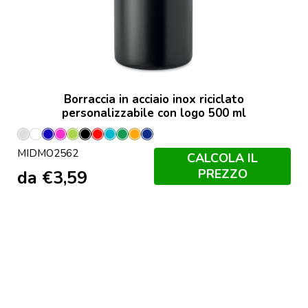
Borraccia in acciaio inox riciclato
personalizzabile con logo 500 ml
Argento
Bianco
Blu
Fucsia
Lime
Nero
Rosso
Turchese
Verde
Arancio
Francese
MIDMO2562
Opaco
Navy
CALCOLA IL
PREZZO
da
€
3,59