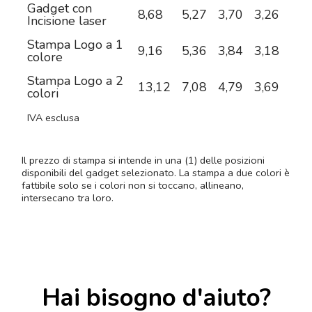
Gadget con
8,68
5,27
3,70
3,26
2,9
Incisione laser
Stampa Logo a 1
9,16
5,36
3,84
3,18
2,8
colore
Stampa Logo a 2
13,12
7,08
4,79
3,69
3,0
colori
IVA esclusa
Il prezzo di stampa si intende in una (1) delle posizioni
disponibili del gadget selezionato. La stampa a due colori è
fattibile solo se i colori non si toccano, allineano,
intersecano tra loro.
Hai bisogno d'aiuto?