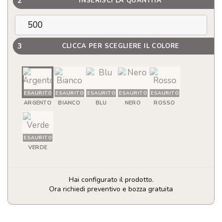
2
INSERISCI LA QUANTITÀ
3
CLICCA PER SCEGLIERE IL COLORE
ESAURITO
ESAURITO
ESAURITO
ESAURITO
ESAURITO
ARGENTO
BIANCO
BLU
NERO
ROSSO
ESAURITO
VERDE
Hai configurato il prodotto.
Ora richiedi preventivo e bozza gratuita
Borraccia
da