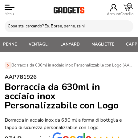
Menu
Account
Carrello
PENNE
VENTAGLI
LANYARD
MAGLIETTE
CAPPE
Borraccia da 630ml in acciaio inox Personalizzabile con Logo (AAP7
Home
»
Borracce personalizzate con logo. Economiche,
AAP781926
termiche, acciaio, alluminio
»
Borracce personalizzate in
Borraccia da 630ml in
metallo
»
Borraccia da 630ml in acciaio inox Personalizzabile
acciaio inox
con Logo (AAP781926)
Personalizzabile con Logo
Borraccia in acciaio inox da 630 ml a forma di bottiglia e
tappo di sicurezza personalizzabile con Logo.