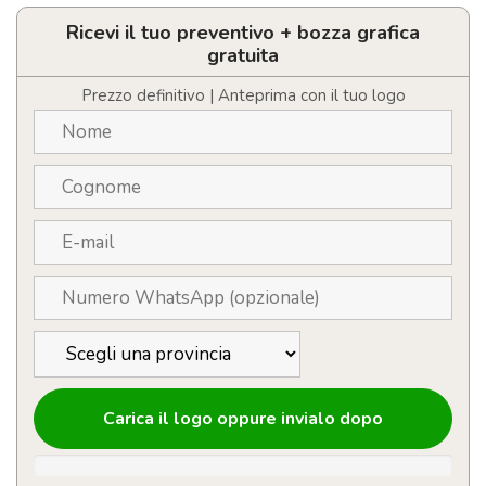
630ml
in
Ricevi il tuo preventivo + bozza grafica
acciaio
gratuita
inox
Personalizzabile
Prezzo definitivo | Anteprima con il tuo logo
con
Logo
quantità
Carica il logo oppure invialo dopo