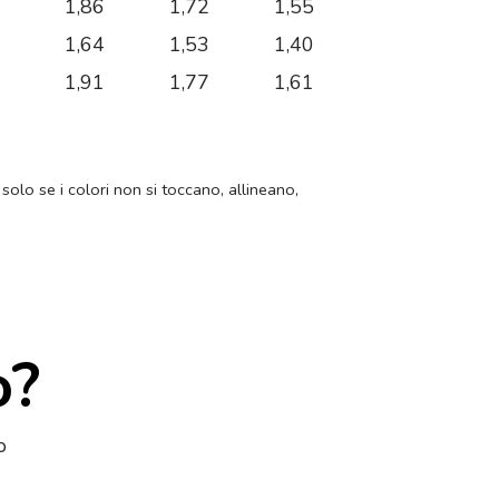
3
1,86
1,72
1,55
7
1,64
1,53
1,40
1
1,91
1,77
1,61
 solo se i colori non si toccano, allineano,
o?
o