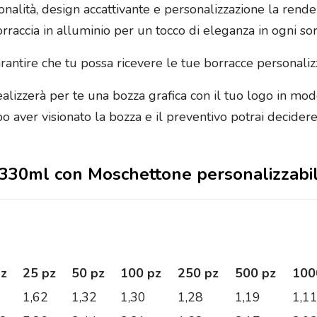
onalità, design accattivante e personalizzazione la rende
borraccia in alluminio per un tocco di eleganza in ogni sor
garantire che tu possa ricevere le tue borracce personal
realizzerà per te una bozza grafica con il tuo logo in mod
po aver visionato la bozza e il preventivo potrai decider
da 330ml con Moschettone personalizzab
pz
25 pz
50 pz
100 pz
250 pz
500 pz
100
1,62
1,32
1,30
1,28
1,19
1,1