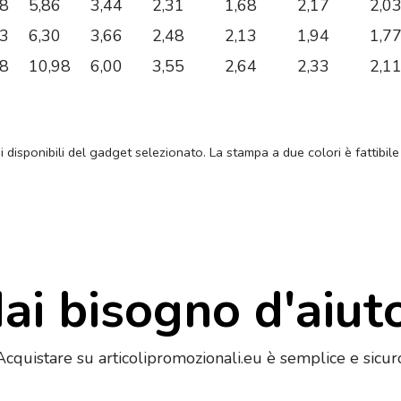
48
5,86
3,44
2,31
1,68
2,17
2,0
53
6,30
3,66
2,48
2,13
1,94
1,7
68
10,98
6,00
3,55
2,64
2,33
2,1
ni disponibili del gadget selezionato. La stampa a due colori è fattibile
ai bisogno d'aiut
Acquistare su articolipromozionali.eu è semplice e sicur