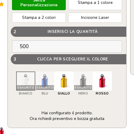
Senza
Stampa a 1 colore
Personalizzazione
Stampa a 2 colori
Incisione Laser
2
INSERISCI LA QUANTITÀ
3
CLICCA PER SCEGLIERE IL COLORE
ESAURITO
ESAURITO
ESAURITO
BIANCO
BLU
GIALLO
NERO
ROSSO
Hai configurato il prodotto.
Ora richiedi preventivo e bozza gratuita
Mini