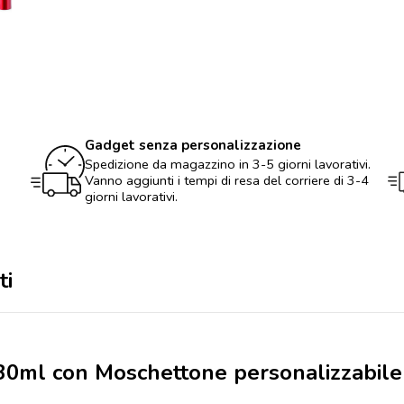
Borraccia
da
330ml
con
Moschettone
personalizzabile
con
Logo
quantità
Gadget senza personalizzazione
Spedizione da magazzino in 3-5 giorni lavorativi.
Vanno aggiunti i tempi di resa del corriere di 3-4
giorni lavorativi.
ti
 330ml con Moschettone personalizzabil