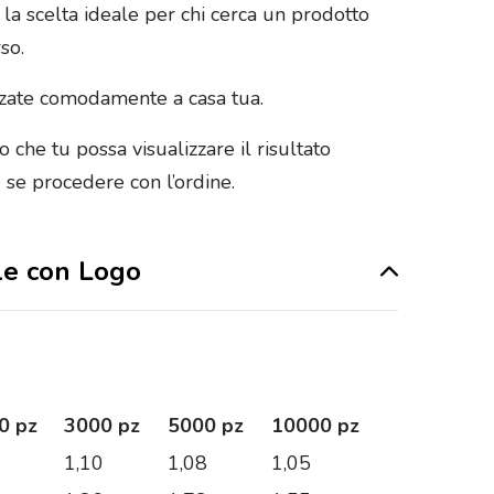
 la scelta ideale per chi cerca un prodotto
so.
izzate comodamente a casa tua.
o che tu possa visualizzare il risultato
e se procedere con l’ordine.
ile con Logo
0 pz
3000 pz
5000 pz
10000 pz
1
1,10
1,08
1,05