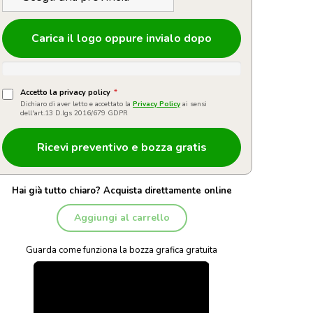
Carica il logo oppure invialo dopo
Accetto la privacy policy
*
Dichiaro di aver letto e accettato la
Privacy Policy
ai sensi
dell'art.13 D.lgs 2016/679 GDPR
Hai già tutto chiaro? Acquista direttamente online
Aggiungi al carrello
Guarda come funziona la bozza grafica gratuita