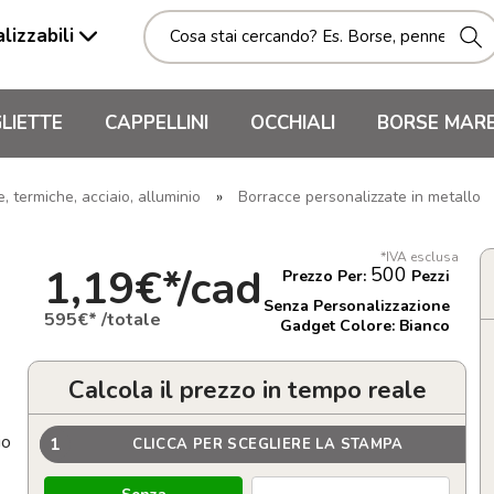
lizzabili
LIETTE
CAPPELLINI
OCCHIALI
BORSE MAR
 termiche, acciaio, alluminio
»
Borracce personalizzate in metallo
*IVA esclusa
1,19€*/cad
500
Prezzo Per:
Pezzi
Senza Personalizzazione
595€* /totale
Gadget Colore: Bianco
Calcola il prezzo in tempo reale
io
1
CLICCA PER SCEGLIERE LA STAMPA