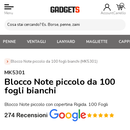
Menu
Account
Carrello
PENNE
VENTAGLI
LANYARD
MAGLIETTE
CAPPE
Blocco Note piccolo da 100 fogli bianchi (MK5301)
Home
»
Blocchi appunti Personalizzati
»
Blocchi Ecologici
MK5301
Personalizzati
»
Blocco Note piccolo da 100 fogli bianchi
Blocco Note piccolo da 100
(MK5301)
fogli bianchi
Blocco Note piccolo con copertina Rigida. 100 Fogli