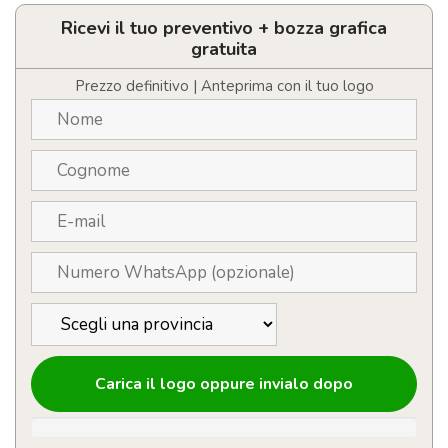
piccolo
da
Ricevi il tuo preventivo + bozza grafica
100
gratuita
fogli
bianchi
Prezzo definitivo | Anteprima con il tuo logo
quantità
Carica il logo oppure invialo dopo