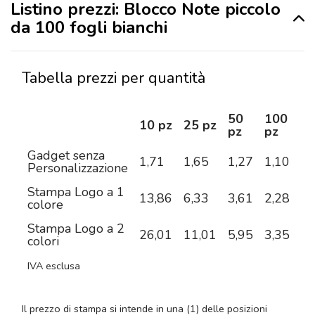
Listino prezzi: Blocco Note piccolo
da 100 fogli bianchi
Tabella prezzi per quantità
50
100
2
10 pz
25 pz
pz
pz
pz
Gadget senza
1,71
1,65
1,27
1,10
0,
Personalizzazione
Stampa Logo a 1
13,86
6,33
3,61
2,28
1,
colore
Stampa Logo a 2
26,01
11,01
5,95
3,35
2,
colori
IVA esclusa
Il prezzo di stampa si intende in una (1) delle posizioni