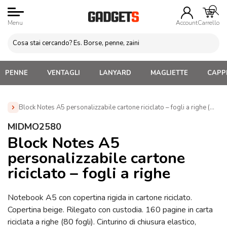
Menu
Account
Carrello
PENNE
VENTAGLI
LANYARD
MAGLIETTE
CAPPE
Block Notes A5 personalizzabile cartone riciclato – fogli a righe (MI
Home
»
Blocchi appunti Personalizzati
»
Blocchi Ecologici
MIDMO2580
Personalizzati
»
Block Notes A5 personalizzabile cartone
Block Notes A5
riciclato – fogli a righe (MIDMO2580)
personalizzabile cartone
riciclato – fogli a righe
Notebook A5 con copertina rigida in cartone riciclato.
Copertina beige. Rilegato con custodia. 160 pagine in carta
riciclata a righe (80 fogli). Cinturino di chiusura elastico,