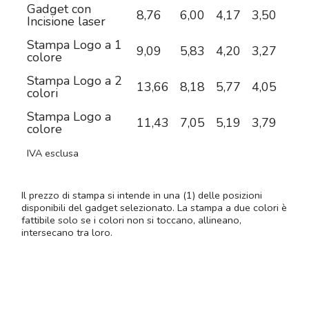
Gadget con
8,76
6,00
4,17
3,50
2,9
Incisione laser
Stampa Logo a 1
9,09
5,83
4,20
3,27
2,8
colore
Stampa Logo a 2
13,66
8,18
5,77
4,05
3,3
colori
Stampa Logo a
11,43
7,05
5,19
3,79
3,2
colore
IVA esclusa
Il prezzo di stampa si intende in una (1) delle posizioni
disponibili del gadget selezionato. La stampa a due colori è
fattibile solo se i colori non si toccano, allineano,
intersecano tra loro.