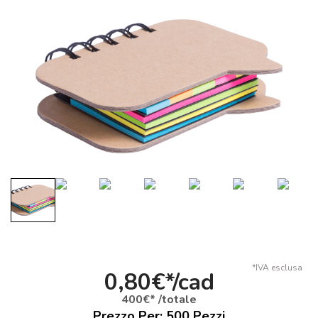
*IVA esclusa
0,80€*/cad
400€* /totale
Prezzo Per:
500
Pezzi