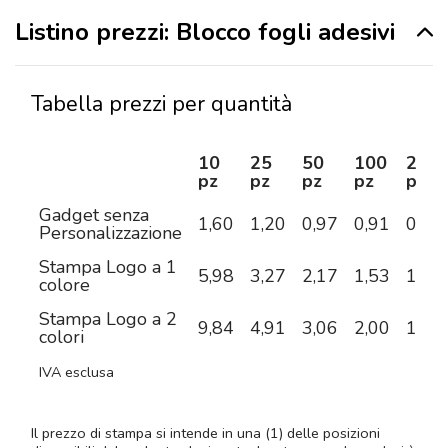
Listino prezzi: Blocco fogli adesivi
Tabella prezzi per quantità
10
25
50
100
250
pz
pz
pz
pz
pz
Gadget senza
1,60
1,20
0,97
0,91
0,84
Personalizzazione
Stampa Logo a 1
5,98
3,27
2,17
1,53
1,13
colore
Stampa Logo a 2
9,84
4,91
3,06
2,00
1,37
colori
IVA esclusa
Il prezzo di stampa si intende in una (1) delle posizioni