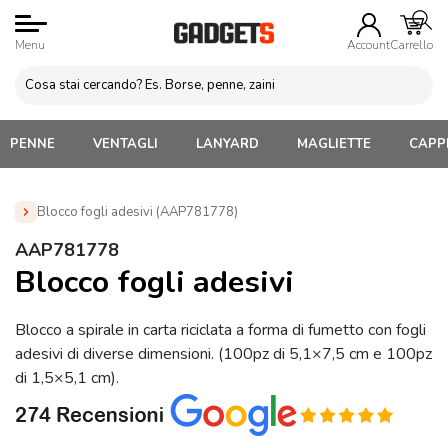
Menu
Account
Carrello
PENNE
VENTAGLI
LANYARD
MAGLIETTE
CAPPE
Blocco fogli adesivi (AAP781778)
Home
»
Gadget da Ufficio
»
Post-it
»
Blocco fogli adesivi
AAP781778
(AAP781778)
Blocco fogli adesivi
Blocco a spirale in carta riciclata a forma di fumetto con fogli
adesivi di diverse dimensioni. (100pz di 5,1×7,5 cm e 100pz
di 1,5×5,1 cm).