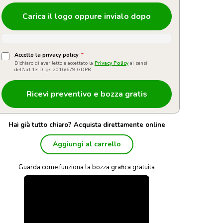
Carica il logo oppure invialo dopo
Accetto la privacy policy
*
Dichiaro di aver letto e accettato la
Privacy Policy
ai sensi
dell'art.13 D.lgs 2016/679 GDPR
Hai già tutto chiaro? Acquista direttamente online
Aggiungi al carrello
Guarda come funziona la bozza grafica gratuita