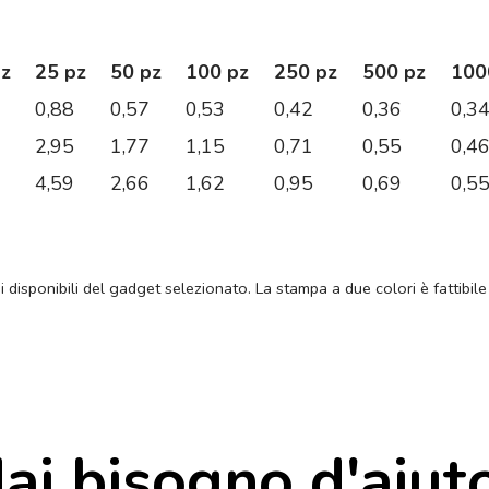
pz
25 pz
50 pz
100 pz
250 pz
500 pz
100
0,88
0,57
0,53
0,42
0,36
0,3
2,95
1,77
1,15
0,71
0,55
0,4
4,59
2,66
1,62
0,95
0,69
0,5
ni disponibili del gadget selezionato. La stampa a due colori è fattibile
ai bisogno d'aiut