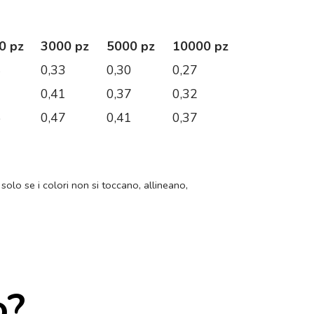
0 pz
3000 pz
5000 pz
10000 pz
4
0,33
0,30
0,27
6
0,41
0,37
0,32
5
0,47
0,41
0,37
 solo se i colori non si toccano, allineano,
o?