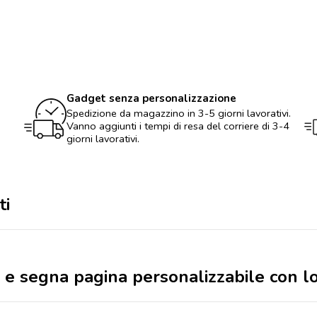
adesivi
e
segna
pagina
personalizzabile
con
logo
quantità
Gadget senza personalizzazione
Spedizione da magazzino in 3-5 giorni lavorativi.
Vanno aggiunti i tempi di resa del corriere di 3-4
giorni lavorativi.
ti
vi e segna pagina personalizzabile con l