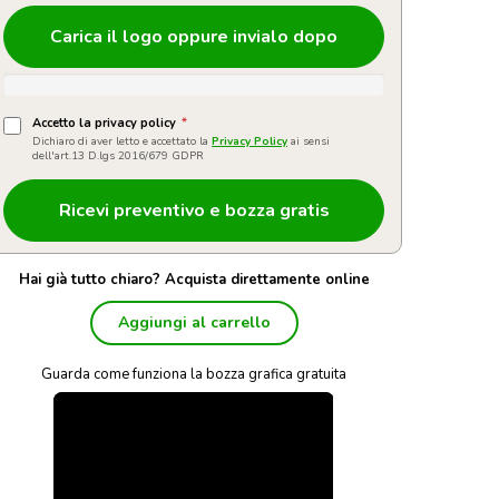
Carica il logo oppure invialo dopo
Accetto la privacy policy
*
Dichiaro di aver letto e accettato la
Privacy Policy
ai sensi
dell'art.13 D.lgs 2016/679 GDPR
Hai già tutto chiaro? Acquista direttamente online
Aggiungi al carrello
Guarda come funziona la bozza grafica gratuita