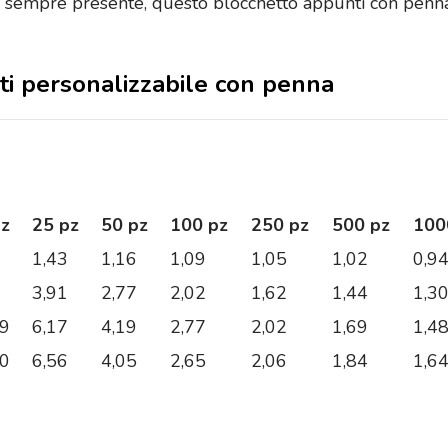
e sempre presente, questo blocchetto appunti con penna 
nti personalizzabile con penna
pz
25 pz
50 pz
100 pz
250 pz
500 pz
100
1,43
1,16
1,09
1,05
1,02
0,9
3,91
2,77
2,02
1,62
1,44
1,3
09
6,17
4,19
2,77
2,02
1,69
1,4
00
6,56
4,05
2,65
2,06
1,84
1,6