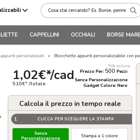
lizzabili
LIETTE
CAPPELLINI
OCCHIALI
BORSE MAR
 appunti personalizzati
»
Blocchetto appunti personalizzabile con 
*IVA esclusa
1,02€*/cad
500
Prezzo Per:
Pezzi
Senza Personalizzazione
510€* /totale
Gadget Colore: Nero
Calcola il prezzo in tempo reale
o
1
CLICCA PER SCEGLIERE LA STAMPA
Senza
Stampa a 1 colore
Personalizzazione