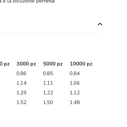
è la soluzione perfetta.
0 pz
3000 pz
5000 pz
10000 pz
4
0,86
0,85
0,84
0
1,14
1,11
1,06
8
1,29
1,22
1,12
4
1,52
1,50
1,48