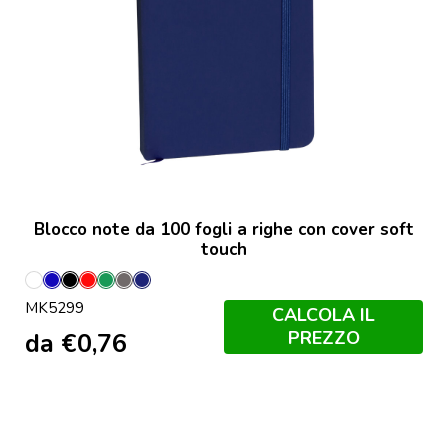
Blocco note da 100 fogli a righe con cover soft
touch
Bianco
Blu
Nero
Rosso
Verde
Grey
Marineo
MK5299
CALCOLA IL
PREZZO
da
€
0,76