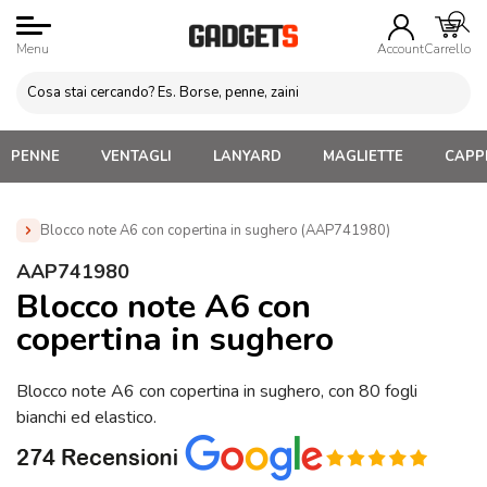
Menu
Account
Carrello
PENNE
VENTAGLI
LANYARD
MAGLIETTE
CAPPE
Blocco note A6 con copertina in sughero (AAP741980)
Home
»
Blocchi appunti Personalizzati
»
Blocchetti appunti
AAP741980
personalizzati
»
Blocco note A6 con copertina in sughero
Blocco note A6 con
(AAP741980)
copertina in sughero
Blocco note A6 con copertina in sughero, con 80 fogli
bianchi ed elastico.