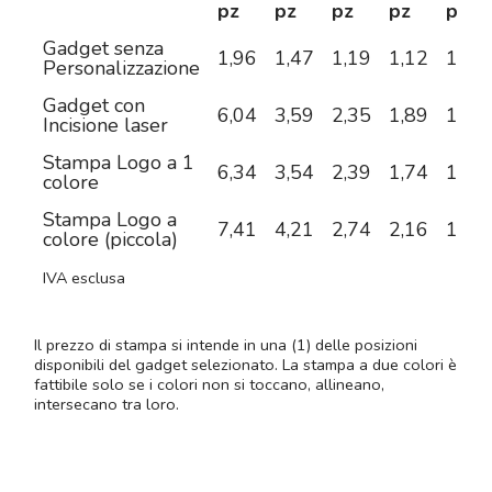
pz
pz
pz
pz
pz
Gadget senza
1,96
1,47
1,19
1,12
1,04
Personalizzazione
Gadget con
6,04
3,59
2,35
1,89
1,59
Incisione laser
Stampa Logo a 1
6,34
3,54
2,39
1,74
1,33
colore
Stampa Logo a
7,41
4,21
2,74
2,16
1,76
colore (piccola)
IVA esclusa
Il prezzo di stampa si intende in una (1) delle posizioni
disponibili del gadget selezionato. La stampa a due colori è
fattibile solo se i colori non si toccano, allineano,
intersecano tra loro.