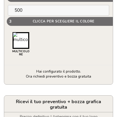
3
CLICCA PER SCEGLIERE IL COLORE
MULTICOLO
RE
Hai configurato il prodotto.
Ora richiedi preventivo e bozza gratuita
Blocco
note
A6
con
Ricevi il tuo preventivo + bozza grafica
copertina
gratuita
in
sughero
Prezzo definitivo | Anteprima con il tuo logo