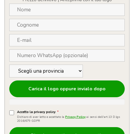
quantità
Carica il logo oppure invialo dopo
Accetto la privacy policy
*
Dichiaro di aver letto e accettato la
Privacy Policy
ai sensi dell'art.13 D.lgs
2016/679 GDPR