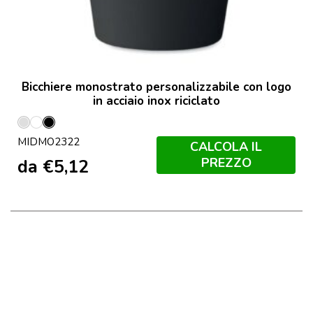
Bicchiere monostrato personalizzabile con logo
in acciaio inox riciclato
Argento
Bianco
Nero
MIDMO2322
Opaco
CALCOLA IL
PREZZO
da
€
5,12