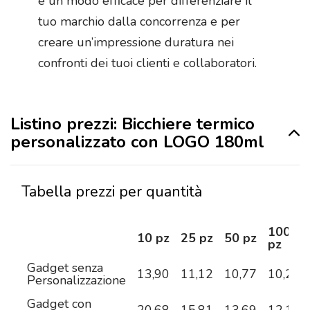
è un modo efficace per differenziare il
tuo marchio dalla concorrenza e per
creare un’impressione duratura nei
confronti dei tuoi clienti e collaboratori.
Listino prezzi: Bicchiere termico
personalizzato con LOGO 180ml
Tabella prezzi per quantità
100
10 pz
25 pz
50 pz
pz
Gadget senza
13,90
11,12
10,77
10,22
Personalizzazione
Gadget con