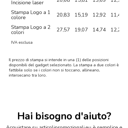
20,68
15,81
13,69
12,17
Incisione laser
Stampa Logo a 1
20,83
15,19
12,92
11,42
colore
Stampa Logo a 2
27,57
19,07
14,74
12,25
colori
IVA esclusa
Il prezzo di stampa si intende in una (1) delle posizioni
disponibili del gadget selezionato. La stampa a due colori è
fattibile solo se i colori non si toccano, allineano,
intersecano tra loro.
Hai bisogno d'aiuto?
Acquistare su articolipromozionali.eu è semplice e