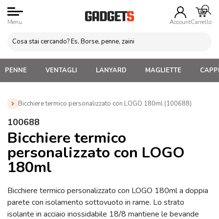
Menu
Account
Carrello
PENNE
VENTAGLI
LANYARD
MAGLIETTE
CAPPE
Bicchiere termico personalizzato con LOGO 180ml (100688)
Home
»
Tazze e bicchieri
»
Tazze in Metallo Personalizzate
100688
»
Bicchiere termico personalizzato con LOGO 180ml (100688)
Bicchiere termico
personalizzato con LOGO
180ml
Bicchiere termico personalizzato con LOGO 180ml a doppia
parete con isolamento sottovuoto in rame. Lo strato
isolante in acciaio inossidabile 18/8 mantiene le bevande