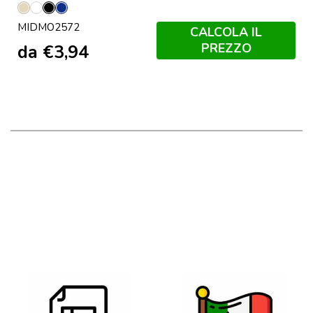
Beige
Bianco
Nero
Francese
MIDMO2572
Navy
CALCOLA IL
PREZZO
da
€
3,94