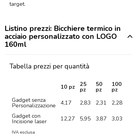
target.
Listino prezzi: Bicchiere termico in
acciaio personalizzato con LOGO
160ml
Tabella prezzi per quantità
25
50
100
25
10 pz
pz
pz
pz
pz
Gadget senza
4,17
2,83
2,31
2,28
2,2
Personalizzazione
Gadget con
12,27
5,95
3,87
3,03
2,5
Incisione laser
IVA esclusa