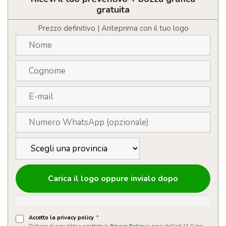
personalizzato
gratuita
con
LOGO
Prezzo definitivo | Anteprima con il tuo logo
160ml
quantità
Carica il logo oppure invialo dopo
Accetto la privacy policy
*