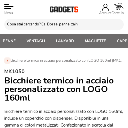
Menu
Account
Carrello
PENNE
VENTAGLI
LANYARD
MAGLIETTE
CAPPE
Bicchiere termico in acciaio personalizzato con LOGO 160ml (MK1050
Home
»
Tazze e bicchieri
»
Tazze e Bicchieri termici
»
MK1050
Bicchiere termico in acciaio personalizzato con LOGO 160ml
Bicchiere termico in acciaio
(MK1050)
personalizzato con LOGO
160ml
Bicchiere termico in acciaio personalizzato con LOGO 160ml,
include un coperchio con dispenser. Disponibile in una
gamma di colori metallizzati. Confezionato in scatola dal