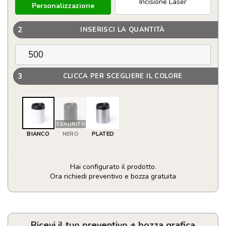
Incisione Laser
Personalizzazione
2
INSERISCI LA QUANTITÀ
3
CLICCA PER SCEGLIERE IL COLORE
ESAURITO
BIANCO
NERO
PLATED
Hai configurato il prodotto.
Ora richiedi preventivo e bozza gratuita
Bicchiere
termico
in
acciaio
Ricevi il tuo preventivo + bozza grafica