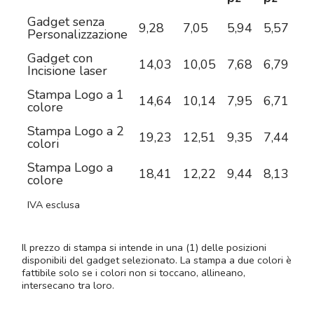
Gadget senza
9,28
7,05
5,94
5,57
5,
Personalizzazione
Gadget con
14,03
10,05
7,68
6,79
5,
Incisione laser
Stampa Logo a 1
14,64
10,14
7,95
6,71
5,
colore
Stampa Logo a 2
19,23
12,51
9,35
7,44
6,
colori
Stampa Logo a
18,41
12,22
9,44
8,13
7,
colore
IVA esclusa
Il prezzo di stampa si intende in una (1) delle posizioni
disponibili del gadget selezionato. La stampa a due colori è
fattibile solo se i colori non si toccano, allineano,
intersecano tra loro.