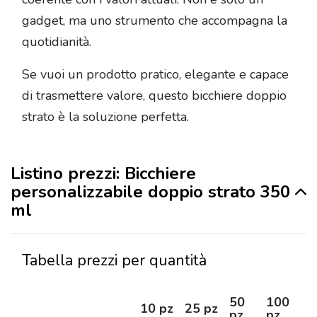
gadget, ma uno strumento che accompagna la
quotidianità.
Se vuoi un prodotto pratico, elegante e capace
di trasmettere valore, questo bicchiere doppio
strato è la soluzione perfetta.
Listino prezzi: Bicchiere
personalizzabile doppio strato 350
ml
Tabella prezzi per quantità
50
100
2
10 pz
25 pz
pz
pz
pz