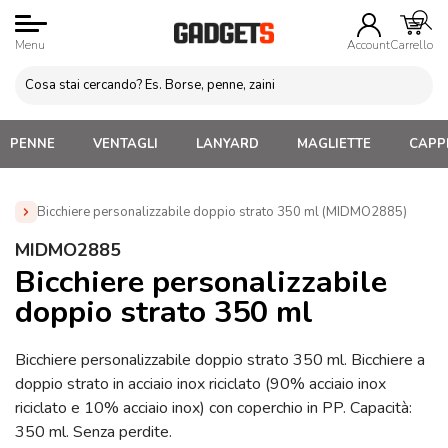
Menu
Account
Carrello
PENNE
VENTAGLI
LANYARD
MAGLIETTE
CAPPE
Bicchiere personalizzabile doppio strato 350 ml (MIDMO2885)
Home
»
Gadgets Promozionali Personalizzati
»
Bicchiere
MIDMO2885
personalizzabile doppio strato 350 ml (MIDMO2885)
Bicchiere personalizzabile
doppio strato 350 ml
Bicchiere personalizzabile doppio strato 350 ml. Bicchiere a
doppio strato in acciaio inox riciclato (90% acciaio inox
riciclato e 10% acciaio inox) con coperchio in PP. Capacità:
350 ml. Senza perdite.