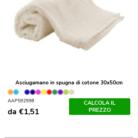
Asciugamano in spugna di cotone 30x50cm
Arancione
Azzurro
Bianco
Blu
Blu
Fucsia
Giallo
Rosso
Verde
Viola
Lime
Naturale
AAP592998
Scuro
Verde
CALCOLA IL
PREZZO
da
€
1,51