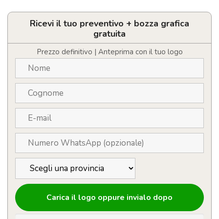
personalizzabile
doppio
strato
Ricevi il tuo preventivo + bozza grafica
350
gratuita
ml
quantità
Prezzo definitivo | Anteprima con il tuo logo
Carica il logo oppure invialo dopo