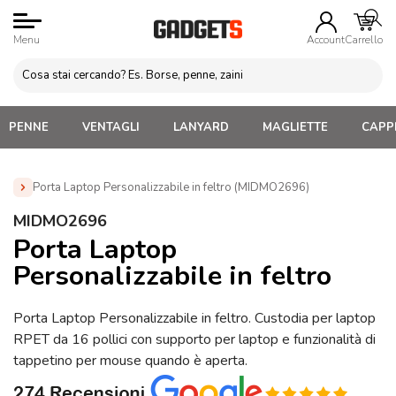
Menu
Account
Carrello
PENNE
VENTAGLI
LANYARD
MAGLIETTE
CAPPE
Porta Laptop Personalizzabile in feltro (MIDMO2696)
Home
»
Gadgets Promozionali Personalizzati
»
Porta Laptop
MIDMO2696
Personalizzabile in feltro (MIDMO2696)
Porta Laptop
Personalizzabile in feltro
Porta Laptop Personalizzabile in feltro. Custodia per laptop
RPET da 16 pollici con supporto per laptop e funzionalità di
tappetino per mouse quando è aperta.