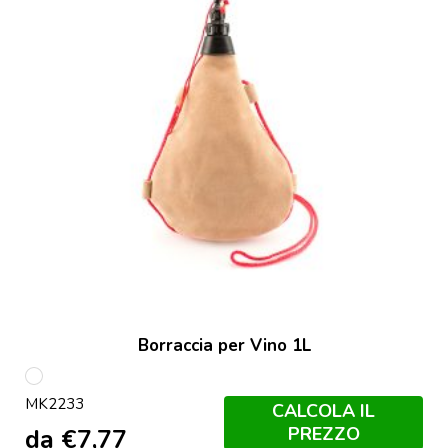
Borraccia per Vino 1L
S/C
MK2233
CALCOLA IL
PREZZO
da
€
7,77