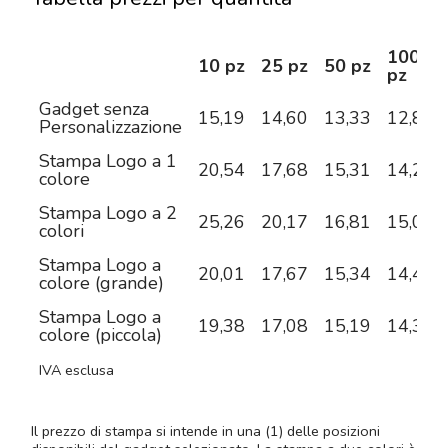
100
10 pz
25 pz
50 pz
pz
Gadget senza
15,19
14,60
13,33
12,84
Personalizzazione
Stampa Logo a 1
20,54
17,68
15,31
14,20
colore
Stampa Logo a 2
25,26
20,17
16,81
15,03
colori
Stampa Logo a
20,01
17,67
15,34
14,49
colore (grande)
Stampa Logo a
19,38
17,08
15,19
14,30
colore (piccola)
IVA esclusa
Il prezzo di stampa si intende in una (1) delle posizioni