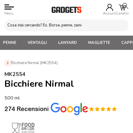
Menu
Account
Carrello
PENNE
VENTAGLI
LANYARD
MAGLIETTE
CAPPE
Bicchiere Nirmal (MK2554)
Home
»
Tazze e bicchieri
»
Tazze senza manico, Bicchieri
»
MK2554
Bicchiere Nirmal (MK2554)
Bicchiere Nirmal
500 ml