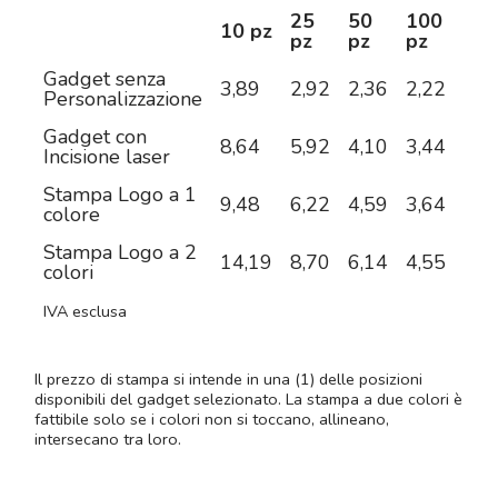
25
50
100
25
10 pz
pz
pz
pz
pz
Gadget senza
3,89
2,92
2,36
2,22
2,0
Personalizzazione
Gadget con
8,64
5,92
4,10
3,44
2,8
Incisione laser
Stampa Logo a 1
9,48
6,22
4,59
3,64
3,0
colore
Stampa Logo a 2
14,19
8,70
6,14
4,55
3,6
colori
IVA esclusa
Il prezzo di stampa si intende in una (1) delle posizioni
disponibili del gadget selezionato. La stampa a due colori è
fattibile solo se i colori non si toccano, allineano,
intersecano tra loro.