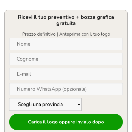
Bicchiere
da
bibita
basso
Ricevi il tuo preventivo + bozza grafica
inclinato
gratuita
a
forma
Prezzo definitivo | Anteprima con il tuo logo
di
diamante
personalizzabile
con
logo
quantità
Carica il logo oppure invialo dopo