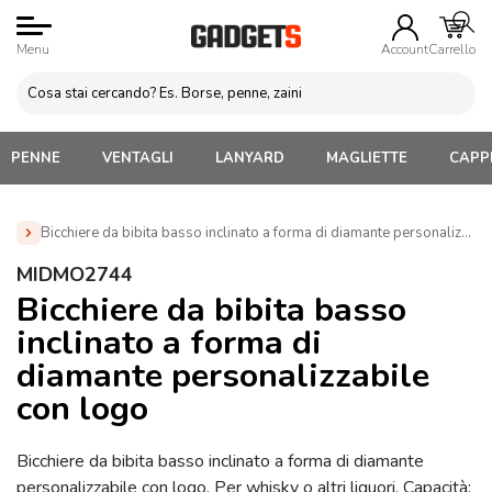
Menu
Account
Carrello
PENNE
VENTAGLI
LANYARD
MAGLIETTE
CAPPE
Bicchiere da bibita basso inclinato a forma di diamante personalizza
Home
»
Tazze e bicchieri
»
Tazze senza manico, Bicchieri
»
MIDMO2744
Bicchiere da bibita basso inclinato a forma di diamante
Bicchiere da bibita basso
personalizzabile con logo (MIDMO2744)
inclinato a forma di
diamante personalizzabile
con logo
Bicchiere da bibita basso inclinato a forma di diamante
personalizzabile con logo. Per whisky o altri liquori. Capacità: