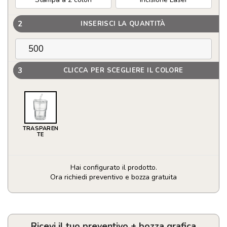
2
INSERISCI LA QUANTITÀ
3
CLICCA PER SCEGLIERE IL COLORE
TRASPAREN
TE
Hai configurato il prodotto.
Ora richiedi preventivo e bozza gratuita
Bicchiere
in
vetro
con
Ricevi il tuo preventivo + bozza grafica