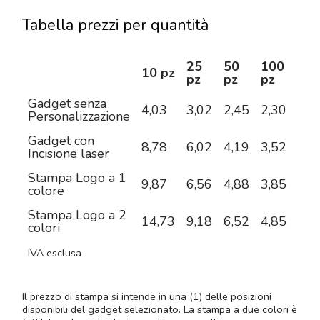
Tabella prezzi per quantità
25
50
100
25
10 pz
pz
pz
pz
pz
Gadget senza
4,03
3,02
2,45
2,30
2,1
Personalizzazione
Gadget con
8,78
6,02
4,19
3,52
2,8
Incisione laser
Stampa Logo a 1
9,87
6,56
4,88
3,85
3,2
colore
Stampa Logo a 2
14,73
9,18
6,52
4,85
3,9
colori
IVA esclusa
Il prezzo di stampa si intende in una (1) delle posizioni
disponibili del gadget selezionato. La stampa a due colori è