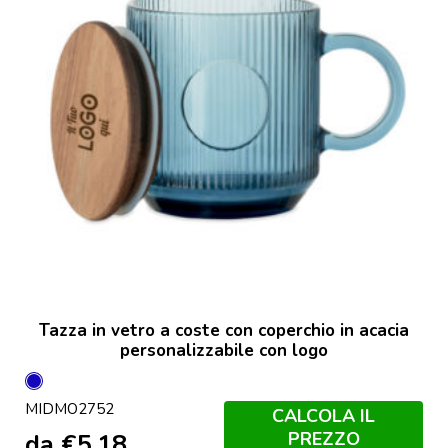
Tazza in vetro a coste con coperchio in acacia
personalizzabile con logo
Blu
MIDMO2752
Trasparente
CALCOLA IL
PREZZO
da
€
5,18