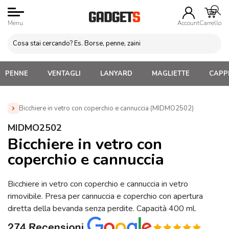
Menu
Account
Carrello
PENNE
VENTAGLI
LANYARD
MAGLIETTE
CAPPE
Bicchiere in vetro con coperchio e cannuccia (MIDMO2502)
Home
»
Tazze e bicchieri
»
Bicchieri in vetro Personalizzati
MIDMO2502
»
Bicchiere in vetro con coperchio e cannuccia (MIDMO2502)
Bicchiere in vetro con
coperchio e cannuccia
Bicchiere in vetro con coperchio e cannuccia in vetro
rimovibile. Presa per cannuccia e coperchio con apertura
diretta della bevanda senza perdite. Capacità 400 ml.