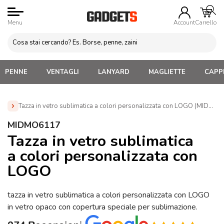
Menu
Account
Carrello
PENNE
VENTAGLI
LANYARD
MAGLIETTE
CAPPE
Tazza in vetro sublimatica a colori personalizzata con LOGO (MIDMO
Home
»
Tazze e bicchieri
»
Bicchieri in vetro Personalizzati
MIDMO6117
»
Tazza in vetro sublimatica a colori personalizzata con LOGO
Tazza in vetro sublimatica
(MIDMO6117)
a colori personalizzata con
LOGO
tazza in vetro sublimatica a colori personalizzata con LOGO
in vetro opaco con copertura speciale per sublimazione.