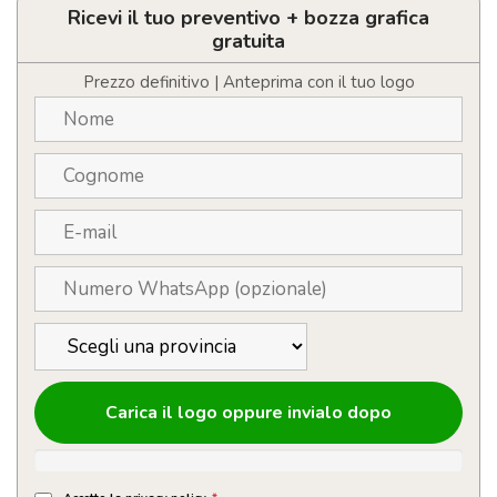
sublimatica
Ricevi il tuo preventivo + bozza grafica
a
gratuita
colori
personalizzata
Prezzo definitivo | Anteprima con il tuo logo
con
LOGO
quantità
Carica il logo oppure invialo dopo