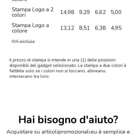
Stampa Logo a 2
14,98
9,29
6,62
5,00
4,1
colori
Stampa Logo a
13,12
8,51
6,38
4,95
4,2
colore
IVA esclusa
Il prezzo di stampa si intende in una (1) delle posizioni
disponibili del gadget selezionato. La stampa a due colori è
fattibile solo se i colori non si toccano, allineano,
intersecano tra loro.
Hai bisogno d'aiuto?
Acquistare su articolipromozionali.eu è semplice e