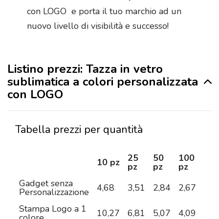
con LOGO e porta il tuo marchio ad un
nuovo livello di visibilità e successo!
Listino prezzi: Tazza in vetro
sublimatica a colori personalizzata
con LOGO
Tabella prezzi per quantità
25
50
100
25
10 pz
pz
pz
pz
pz
Gadget senza
4,68
3,51
2,84
2,67
2,4
Personalizzazione
Stampa Logo a 1
10,27
6,81
5,07
4,09
3,5
colore