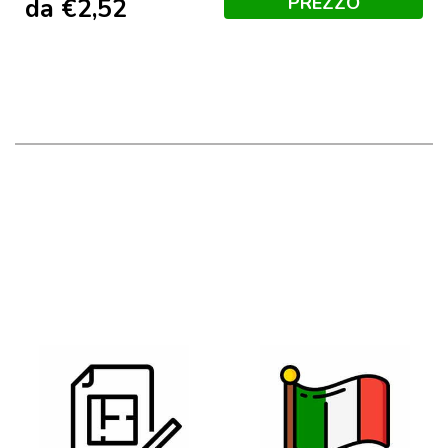
PREZZO
da
€
2,52