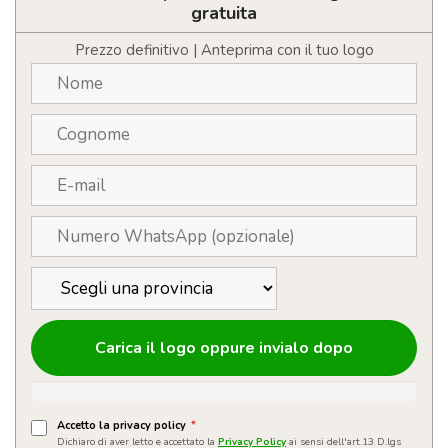
con
gratuita
capacità
di
Prezzo definitivo | Anteprima con il tuo logo
44
ml
quantità
Carica il logo oppure invialo dopo
Accetto la privacy policy
*
Dichiaro di aver letto e accettato la
Privacy Policy
ai sensi dell'art.13 D.lgs