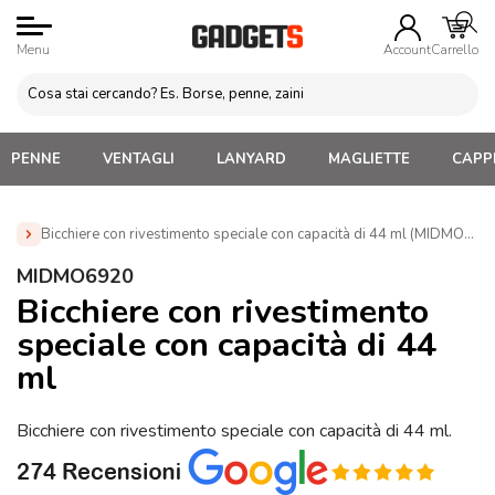
Menu
Account
Carrello
PENNE
VENTAGLI
LANYARD
MAGLIETTE
CAPPE
Bicchiere con rivestimento speciale con capacità di 44 ml (MIDMO692
Home
»
Tazze e bicchieri
»
Bicchieri in vetro Personalizzati
MIDMO6920
»
Bicchiere con rivestimento speciale con capacità di 44 ml
Bicchiere con rivestimento
(MIDMO6920)
speciale con capacità di 44
ml
Bicchiere con rivestimento speciale con capacità di 44 ml.