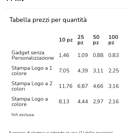
Tabella prezzi per quantità
25
50
100
25
10 pz
pz
pz
pz
pz
Gadget senza
1,46
1,09
0,88
0,83
0,7
Personalizzazione
Stampa Logo a 1
7,05
4,39
3,11
2,25
1,8
colore
Stampa Logo a 2
11,76
6,87
4,66
3,16
2,4
colori
Stampa Logo a
8,13
4,44
2,97
2,16
1,6
colore
IVA esclusa
Il prezzo di stampa si intende in una (1) delle posizioni