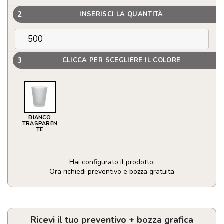
2
INSERISCI LA QUANTITÀ
3
CLICCA PER SCEGLIERE IL COLORE
BIANCO
TRASPAREN
TE
Hai configurato il prodotto.
Ora richiedi preventivo e bozza gratuita
Bicchiere
con
rivestimento
speciale
Ricevi il tuo preventivo + bozza grafica