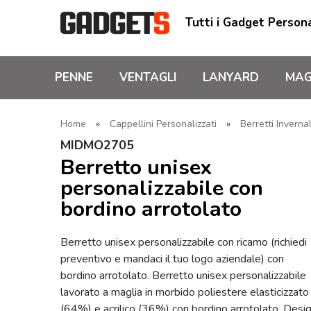
Tutti i Gadget Persona
PENNE
VENTAGLI
LANYARD
MAG
Home
»
Cappellini Personalizzati
»
Berretti Invernal
MIDMO2705
Berretto unisex
personalizzabile con
bordino arrotolato
Berretto unisex personalizzabile con ricamo (richiedi
preventivo e mandaci il tuo logo aziendale) con
bordino arrotolato. Berretto unisex personalizzabile
lavorato a maglia in morbido poliestere elasticizzato
(64%) e acrilico (36%) con bordino arrotolato. Desi