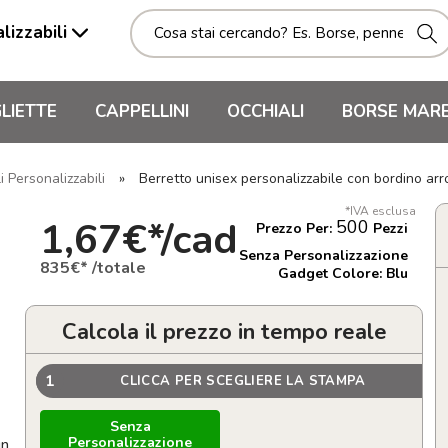
lizzabili
LIETTE
CAPPELLINI
OCCHIALI
BORSE MAR
i Personalizzabili
»
Berretto unisex personalizzabile con bordino a
*IVA esclusa
1,67€*/cad
500
Prezzo Per:
Pezzi
Senza Personalizzazione
835€* /totale
Gadget Colore: Blu
Calcola il prezzo in tempo reale
1
CLICCA PER SCEGLIERE LA STAMPA
Senza
Personalizzazione
gn