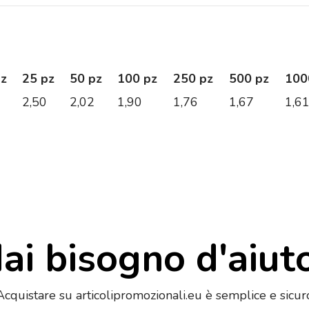
pz
25 pz
50 pz
100 pz
250 pz
500 pz
100
2,50
2,02
1,90
1,76
1,67
1,6
ai bisogno d'aiut
Acquistare su articolipromozionali.eu è semplice e sicur