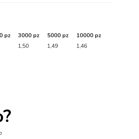
0 pz
3000 pz
5000 pz
10000 pz
1
1,50
1,49
1,46
o?
o