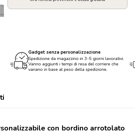
Berretto
unisex
personalizzabile
con
bordino
arrotolato
quantità
Gadget senza personalizzazione
Spedizione da magazzino in 3-5 giorni lavorativi.
Vanno aggiunti i tempi di resa del corriere che
variano in base al peso della spedizione.
ti
rsonalizzabile con bordino arrotolato