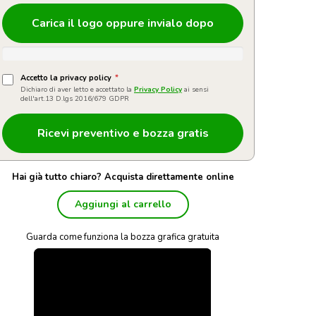
Carica il logo oppure invialo dopo
Accetto la privacy policy
*
Dichiaro di aver letto e accettato la
Privacy Policy
ai sensi
dell'art.13 D.lgs 2016/679 GDPR
Hai già tutto chiaro? Acquista direttamente online
Aggiungi al carrello
Guarda come funziona la bozza grafica gratuita