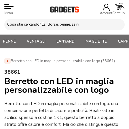
Menu
Account
Carrello
PENNE
VENTAGLI
LANYARD
MAGLIETTE
CAPPE
Berretto con LED in maglia personalizzabile con logo (38661)
Home
»
Cappellini Personalizzati
»
Berretti Invernali
38661
Personalizzabili
»
Berretto con LED in maglia personalizzabile
Berretto con LED in maglia
con logo (38661)
personalizzabile con logo
Berretto con LED in maglia personalizzabile con logo: una
combinazione perfetta di calore e praticità. Realizzato in
acrilico spesso a costine 1×1, questo berretto a doppio
strato offre calore e comfort. Ma ciò che distingue questo