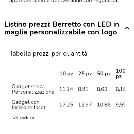
apprezzeranno e utilizzeranno con regolarità.
Listino prezzi: Berretto con LED in
maglia personalizzabile con logo
Tabella prezzi per quantità
100
10 pz
25 pz
50 pz
pz
Gadget senza
11,14
8,91
8,63
8,19
7
Personalizzazione
Gadget con
17,25
12,97
10,86
9,59
8
Incisione laser
IVA esclusa