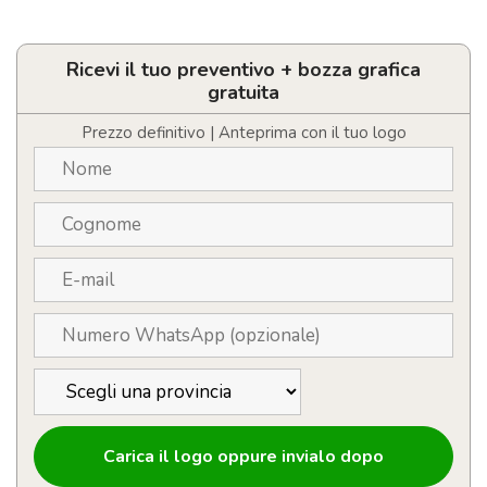
Berretto
con
LED
in
Ricevi il tuo preventivo + bozza grafica
maglia
gratuita
personalizzabile
con
Prezzo definitivo | Anteprima con il tuo logo
logo
quantità
Carica il logo oppure invialo dopo