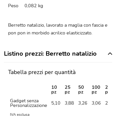
Peso
0,082 kg
Berretto natalizio, lavorato a maglia con fascia e
pon pon in morbido acrilico elasticizzato.
Listino prezzi: Berretto natalizio
Tabella prezzi per quantità
10
25
50
100
250
pz
pz
pz
pz
pz
Gadget senza
5,10
3,88
3,26
3,06
2,88
Personalizzazione
IVA esclusa