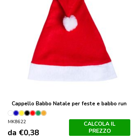
Cappello Babbo Natale per feste e babbo run
Bianco
Blu
Giallo
Nero
Rosso
Verde
Orange
MK8622
CALCOLA IL
PREZZO
da
€
0,38