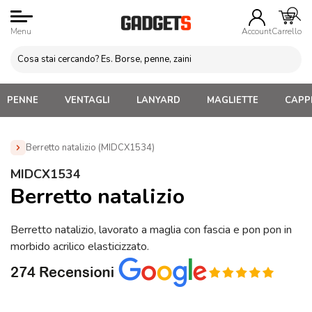
Menu
Account
Carrello
PENNE
VENTAGLI
LANYARD
MAGLIETTE
CAPPE
Berretto natalizio (MIDCX1534)
Home
»
Gadget di Natale
»
Sciarpe Coperte e Cappellini
MIDCX1534
Natalizi
»
Berretto natalizio (MIDCX1534)
Berretto natalizio
Berretto natalizio, lavorato a maglia con fascia e pon pon in
morbido acrilico elasticizzato.