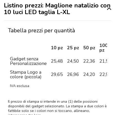
Listino prezzi: Maglione natalizio con
10 luci LED taglia L-XL
Tabella prezzi per quantità
100
10 pz
25 pz
50 pz
pz
Gadget senza
25,48
24,50
22,36
21,54
Personalizzazione
Stampa Logo a
29,65
26,96
24,20
22,98
colore (piccola)
IVA esclusa
Il prezzo di stampa si intende in una (1) delle posizioni
disponibili del gadget selezionato. La stampa a due colori è
fattibile solo se i colori non si toccano, allineano,