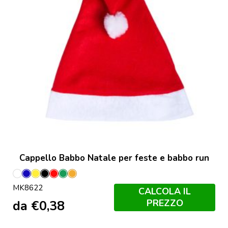
Cappello Babbo Natale per feste e babbo run
Bianco
Blu
Giallo
Nero
Rosso
Verde
Orange
MK8622
CALCOLA IL
PREZZO
da
€
0,38