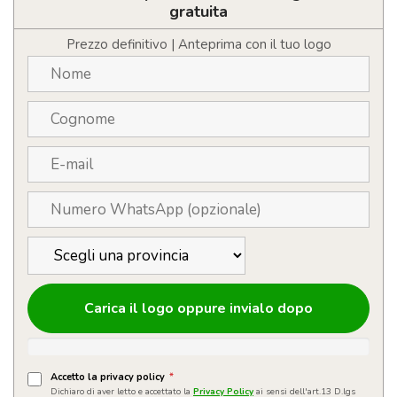
luci
gratuita
LED
taglia
Prezzo definitivo | Anteprima con il tuo logo
L-
XL
quantità
Carica il logo oppure invialo dopo
Accetto la privacy policy
*
Dichiaro di aver letto e accettato la
Privacy Policy
ai sensi dell'art.13 D.lgs