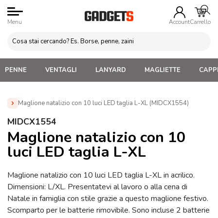
Menu
Account
Carrello
PENNE
VENTAGLI
LANYARD
MAGLIETTE
CAPPE
Maglione natalizio con 10 luci LED taglia L-XL (MIDCX1554)
Home
»
Gadget di Natale
»
Sciarpe Coperte e Cappellini
MIDCX1554
Natalizi
»
Maglione natalizio con 10 luci LED taglia L-XL
Maglione natalizio con 10
(MIDCX1554)
luci LED taglia L-XL
Maglione natalizio con 10 luci LED taglia L-XL in acrilico.
Dimensioni: L/XL. Presentatevi al lavoro o alla cena di
Natale in famiglia con stile grazie a questo maglione festivo.
Scomparto per le batterie rimovibile. Sono incluse 2 batterie