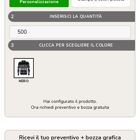
Personalizzazione
2
INSERISCI LA QUANTITÀ
3
CLICCA PER SCEGLIERE IL COLORE
NERO
Hai configurato il prodotto.
Ora richiedi preventivo e bozza gratuita
Maglione
natalizio
con
10
Ricevi il tuo preventivo + bozza grafica