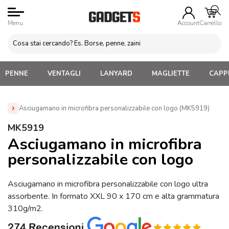
Menu
Account
Carrello
PENNE
VENTAGLI
LANYARD
MAGLIETTE
CAPPE
Asciugamano in microfibra personalizzabile con logo (MK5919)
Home
»
Gadget Eventi sportivi sicurezza
»
Asciugamani
MK5919
Palestra
»
Asciugamano in microfibra personalizzabile con
Asciugamano in microfibra
logo (MK5919)
personalizzabile con logo
Asciugamano in microfibra personalizzabile con logo ultra
assorbente. In formato XXL 90 x 170 cm e alta grammatura
310g/m2.