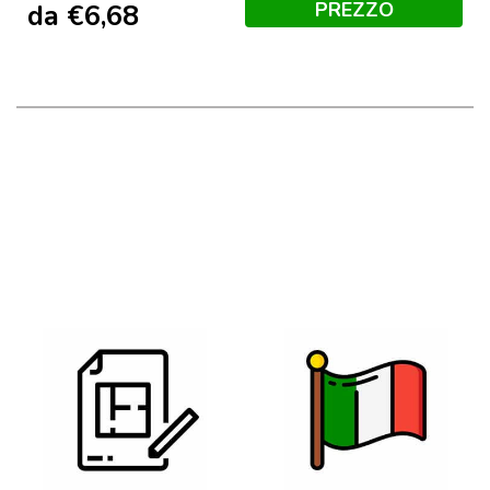
PREZZO
da
€
6,68