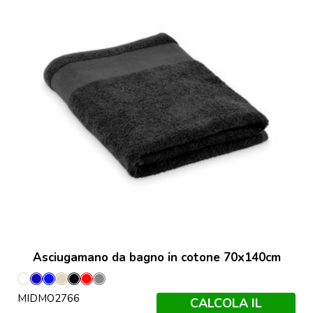
Asciugamano da bagno in cotone 70x140cm
Bianco
Blu
Blu
Corda
Nero
Rosso
Grigio
MIDMO2766
Royal
Pietra
CALCOLA IL