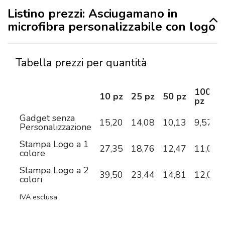
Listino prezzi: Asciugamano in
microfibra personalizzabile con logo
Tabella prezzi per quantità
100
10 pz
25 pz
50 pz
pz
Gadget senza
15,20
14,08
10,13
9,57
Personalizzazione
Stampa Logo a 1
27,35
18,76
12,47
11,09
colore
Stampa Logo a 2
39,50
23,44
14,81
12,04
colori
IVA esclusa