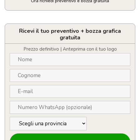
Ora richiedi preventivo e bozza gratuita
Apribottiglie
in
acciaio
e
Ricevi il tuo preventivo + bozza grafica
bambù
gratuita
personalizzato
con
Prezzo definitivo | Anteprima con il tuo logo
LOGO
quantità