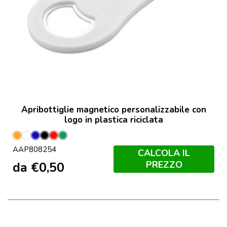
Apribottiglie magnetico personalizzabile con
logo in plastica riciclata
Arancione
Bianco
Blu
Nero
Rosso
Verde
AAP808254
CALCOLA IL
PREZZO
da
€
0,50