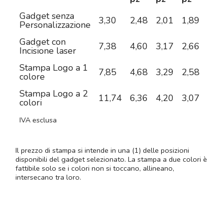
Gadget senza
3,30
2,48
2,01
1,89
1,7
Personalizzazione
Gadget con
7,38
4,60
3,17
2,66
2,3
Incisione laser
Stampa Logo a 1
7,85
4,68
3,29
2,58
2,1
colore
Stampa Logo a 2
11,74
6,36
4,20
3,07
2,3
colori
IVA esclusa
Il prezzo di stampa si intende in una (1) delle posizioni
disponibili del gadget selezionato. La stampa a due colori è
fattibile solo se i colori non si toccano, allineano,
intersecano tra loro.