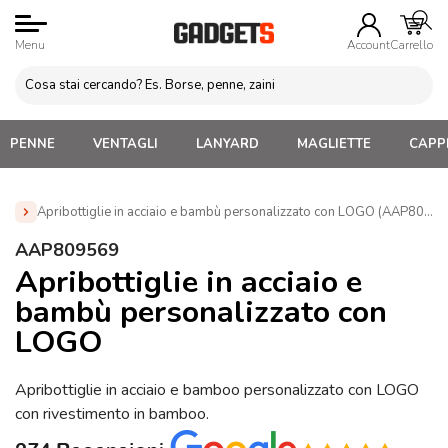
Menu
Account
Carrello
PENNE
VENTAGLI
LANYARD
MAGLIETTE
CAPPE
Apribottiglie in acciaio e bambù personalizzato con LOGO (AAP80956
Home
»
Gadget Vino
»
Apri bottiglia Personalizzati con
AAP809569
Logo
»
Apribottiglie in acciaio e bambù personalizzato con
Apribottiglie in acciaio e
LOGO (AAP809569)
bambù personalizzato con
LOGO
Apribottiglie in acciaio e bamboo personalizzato con LOGO
con rivestimento in bamboo.