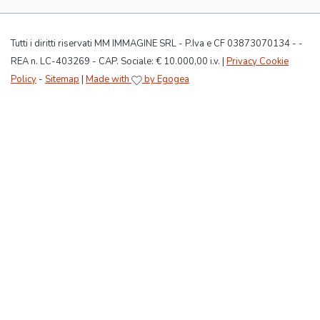
Tutti i diritti riservati MM IMMAGINE SRL - P.Iva e CF 03873070134 - -
REA n. LC-403269 - CAP. Sociale: € 10.000,00 i.v. |
Privacy Cookie
Policy
-
Sitemap
|
Made with
by Egogea