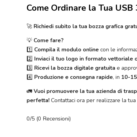
Come Ordinare la Tua USB 
🚀
Richiedi subito la tua bozza grafica gratu
💡
Come fare?
1️⃣
Compila il modulo online
con le informaz
2️⃣
Inviaci il tuo logo in formato vettoriale
3️⃣
Ricevi la bozza digitale gratuita
e approv
4️⃣
Produzione e consegna rapide
, in
10-15 
🚛
Vuoi promuovere la tua azienda di trasp
perfetta!
Contattaci ora per realizzare la tua 
0/5
(0 Recensioni)