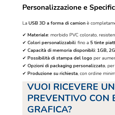
Personalizzazione e Specifi
La
USB 3D a forma di camion
è completamen
✔
Materiale
: morbido PVC colorato, resisten
✔
Colori personalizzabili
: fino a
5 tinte piat
✔
Capacità di memoria disponibili
:
1GB, 2G
✔
Possibilità di stampa del logo
per aument
✔
Opzioni di packaging personalizzato
, pe
✔
Produzione su richiesta
, con ordine mini
VUOI RICEVERE UN
PREVENTIVO CON 
GRAFICA?