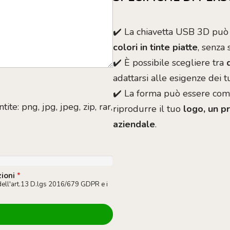
✔️ La chiavetta USB 3D può 
colori in tinte piatte
, senza 
✔️ È possibile scegliere tra
adattarsi alle esigenze dei tu
✔️ La forma può essere com
tite: png, jpg, jpeg, zip, rar,
riprodurre il tuo
logo, un p
aziendale
.
zioni
*
dell'art.13 D.lgs 2016/679 GDPR e i