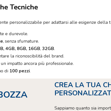
che Tecniche
te personalizzabile per adattarsi alle esigenze della t
te e durevole.
te
, senza sfumature.
B, 4GB, 8GB, 16GB
,
32GB
.
are la riconoscibilità del brand.
r un impatto ancora più professionale.
mo di
100 pezzi
.
CREA LA TUA C
PERSONALIZZAT
BOZZA
Sappiamo quanto sia importan