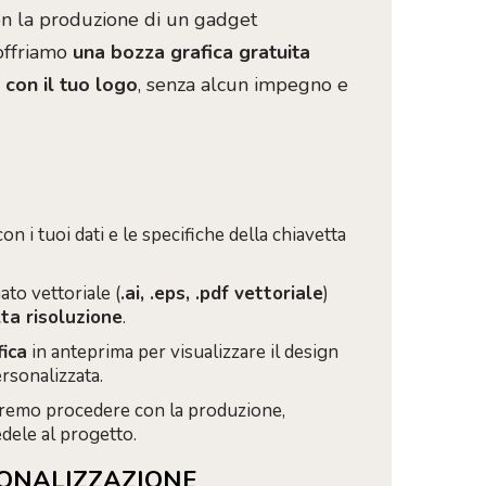
on la produzione di un gadget
 offriamo
una bozza grafica gratuita
con il tuo logo
, senza alcun impegno e
on i tuoi dati e le specifiche della chiavetta
ato vettoriale (
.ai, .eps, .pdf vettoriale
)
lta risoluzione
.
fica
in anteprima per visualizzare il design
rsonalizzata.
tremo procedere con la produzione,
dele al progetto.
SONALIZZAZIONE