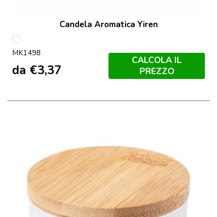
Candela Aromatica Yiren
S/C
MK1498
CALCOLA IL
da
€
3,37
PREZZO