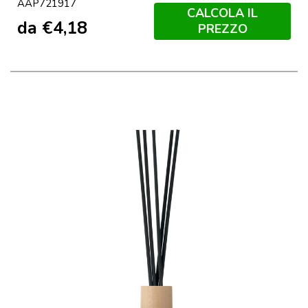
AAP721917
CALCOLA IL
da
€
4,18
PREZZO