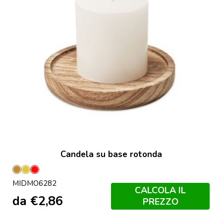
Candela su base rotonda
Legno
Oro
Rosso
MIDMO6282
CALCOLA IL
da
€
2,86
PREZZO