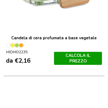
Candela di cera profumata a base vegetale
Bianco
Giallo
Lime
Arancio
MIDMO2235
CALCOLA IL
da
€
2,16
PREZZO