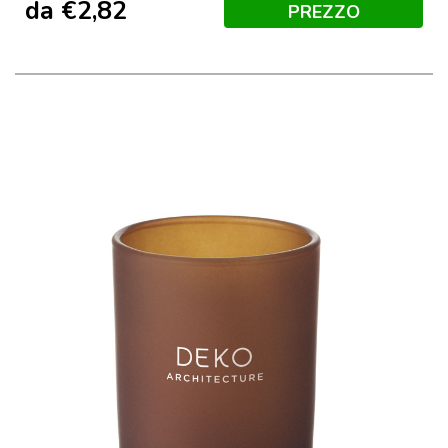
da
€
2,82
PREZZO