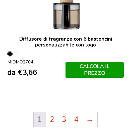
Diffusore di fragranze con 6 bastoncini
personalizzabile con logo
Nero
Trasparente
MIDMO2704
CALCOLA IL
da
€
3,66
PREZZO
1
2
3
4
→