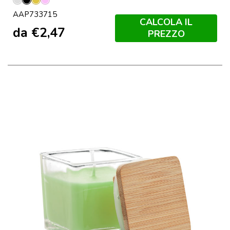
Argento
Nero
Oro
Rosa
AAP733715
CALCOLA IL
da
€
2,47
PREZZO