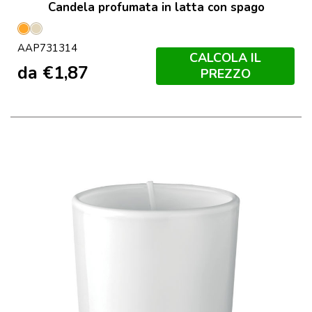
Candela profumata in latta con spago
Arancione
Naturale
AAP731314
CALCOLA IL
da
€
1,87
PREZZO