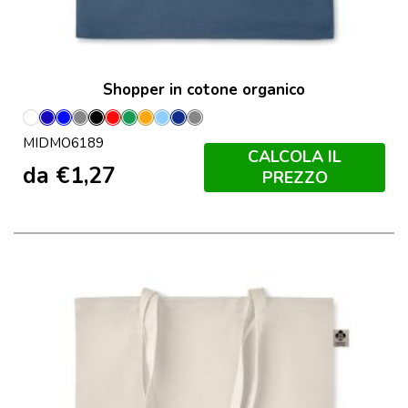
Shopper in cotone organico
Bianco
Blu
Blu
Grigio
Nero
Rosso
Verde
Arancio
Blu
Francese
Grigio
MIDMO6189
Royal
Bambino
Navy
Pietra
CALCOLA IL
da
€
1,27
PREZZO