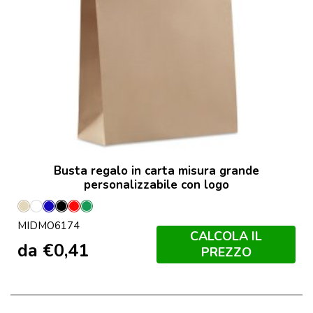
Busta regalo in carta misura grande
personalizzabile con logo
Beige
Bianco
Blu
Nero
Rosso
Verde
MIDMO6174
CALCOLA IL
da
€
0,41
PREZZO