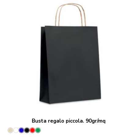
Busta regalo piccola. 90gr/mq
Beige
Bianco
Blu
Nero
Rosso
Verde