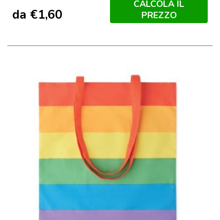
CALCOLA IL
da
€
1,60
PREZZO