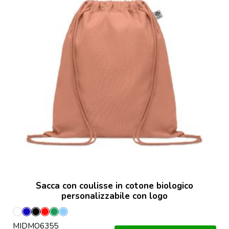
Sacca con coulisse in cotone biologico
personalizzabile con logo
Bianco
Blu
Nero
Rosso
Verde
Blu
MIDMO6355
Bambino