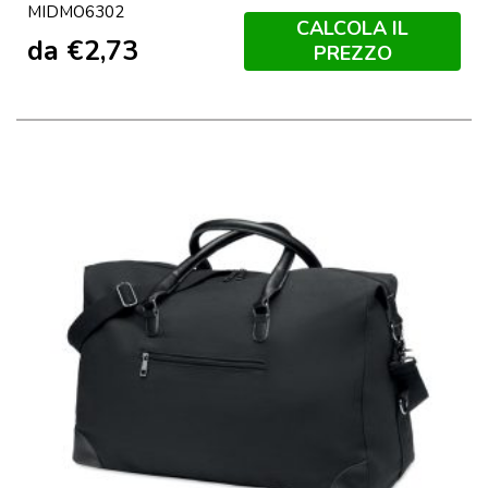
MIDMO6302
Opaco
CALCOLA IL
da
€
2,73
PREZZO