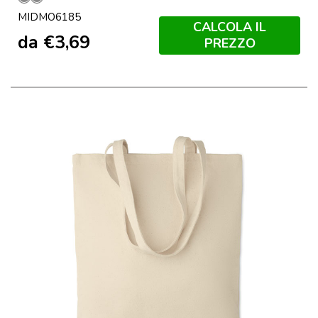
Grigio
Grigio
MIDMO6185
Pietra
CALCOLA IL
da
€
3,69
PREZZO