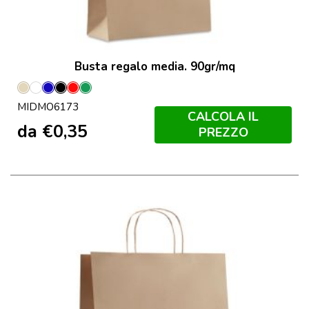
Busta regalo media. 90gr/mq
Beige
Bianco
Blu
Nero
Rosso
Verde
MIDMO6173
CALCOLA IL
da
€
0,35
PREZZO