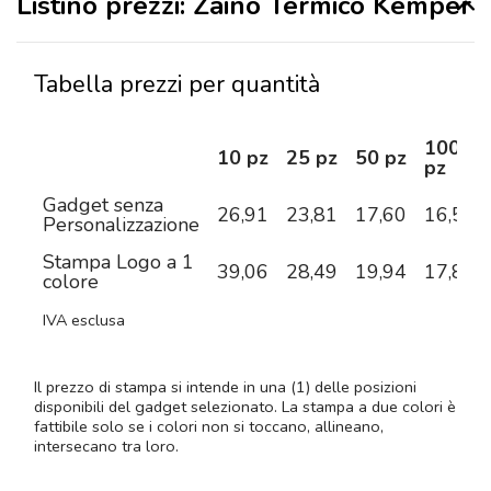
Listino prezzi: Zaino Termico Kemper
Tabella prezzi per quantità
100
10 pz
25 pz
50 pz
pz
Gadget senza
26,91
23,81
17,60
16,56
Personalizzazione
Stampa Logo a 1
39,06
28,49
19,94
17,84
colore
IVA esclusa
Il prezzo di stampa si intende in una (1) delle posizioni
disponibili del gadget selezionato. La stampa a due colori è
fattibile solo se i colori non si toccano, allineano,
intersecano tra loro.