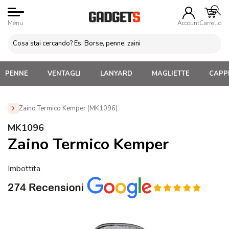
Menu
Account
Carrello
PENNE
VENTAGLI
LANYARD
MAGLIETTE
CAPPE
Zaino Termico Kemper (MK1096)
Home
»
Borse e Sacche Personalizzate
»
Borse termiche
»
MK1096
Zaino Termico Kemper (MK1096)
Zaino Termico Kemper
Imbottita