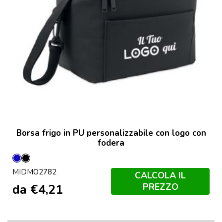
Borsa frigo in PU personalizzabile con logo con
fodera
Blu
Nero
MIDMO2782
CALCOLA IL
PREZZO
da
€
4,21