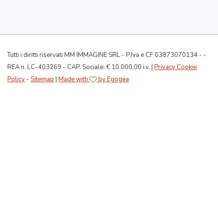
Tutti i diritti riservati MM IMMAGINE SRL - P.Iva e CF 03873070134 - -
REA n. LC-403269 - CAP. Sociale: € 10.000,00 i.v. |
Privacy Cookie
Policy
-
Sitemap
|
Made with
by Egogea