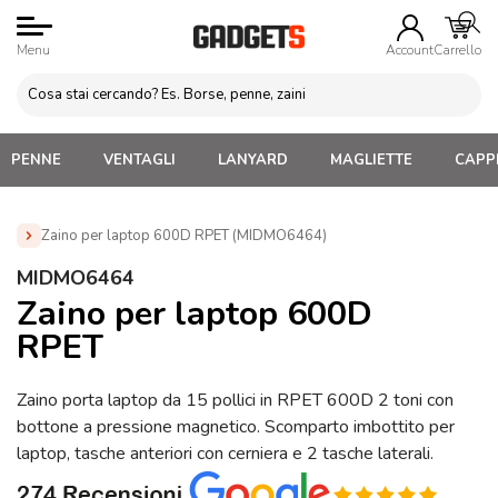
Menu
Account
Carrello
PENNE
VENTAGLI
LANYARD
MAGLIETTE
CAPPE
Zaino per laptop 600D RPET (MIDMO6464)
Home
»
Zaini Personalizzati e Marsupi
»
Zaini Porta Laptop
MIDMO6464
Personalizzati
»
Zaino per laptop 600D RPET (MIDMO6464)
Zaino per laptop 600D
RPET
Zaino porta laptop da 15 pollici in RPET 600D 2 toni con
bottone a pressione magnetico. Scomparto imbottito per
laptop, tasche anteriori con cerniera e 2 tasche laterali.