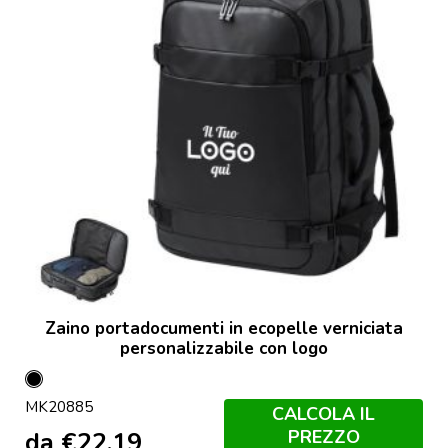
Zaino portadocumenti in ecopelle verniciata
personalizzabile con logo
Nero
MK20885
CALCOLA IL
PREZZO
da
€
22,19