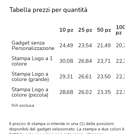
Tabella prezzi per quantità
100
10 pz
25 pz
50 pz
pz
Gadget senza
24,49
23,54
21,49
20,70
Personalizzazione
Stampa Logo a 1
30,08
26,84
23,71
22,34
colore
Stampa Logo a
29,31
26,61
23,50
22,35
colore (grande)
Stampa Logo a
28,68
26,02
23,35
22,16
colore (piccola)
IVA esclusa
Il prezzo di stampa si intende in una (1) delle posizioni
disponibili del gadget selezionato. La stampa a due colori è