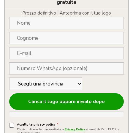
RPET
gratuita
quantità
Prezzo definitivo | Anteprima con il tuo logo
Carica il logo oppure invialo dopo
Accetto la privacy policy
*
Dichiaro di aver letto e accettato la
Privacy Policy
ai sensi dell'art.13 D.lgs