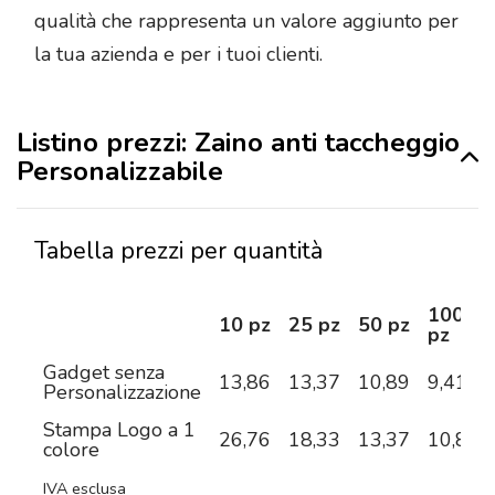
qualità che rappresenta un valore aggiunto per
la tua azienda e per i tuoi clienti.
Listino prezzi: Zaino anti taccheggio
Personalizzabile
Tabella prezzi per quantità
100
10 pz
25 pz
50 pz
pz
Gadget senza
13,86
13,37
10,89
9,41
Personalizzazione
Stampa Logo a 1
26,76
18,33
13,37
10,82
colore
IVA esclusa