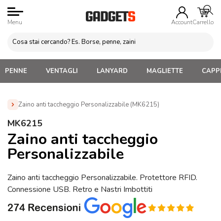
Menu
Account
Carrello
PENNE
VENTAGLI
LANYARD
MAGLIETTE
CAPPE
Zaino anti taccheggio Personalizzabile (MK6215)
Home
»
Zaini Personalizzati e Marsupi
»
Zaini Anti
MK6215
Taccheggio Personalizzati
»
Zaino anti taccheggio
Zaino anti taccheggio
Personalizzabile (MK6215)
Personalizzabile
Zaino anti taccheggio Personalizzabile. Protettore RFID.
Connessione USB. Retro e Nastri Imbottiti