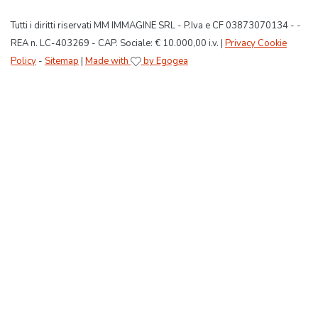
Tutti i diritti riservati MM IMMAGINE SRL - P.Iva e CF 03873070134 - -
REA n. LC-403269 - CAP. Sociale: € 10.000,00 i.v. |
Privacy Cookie
Policy
-
Sitemap
|
Made with
by Egogea