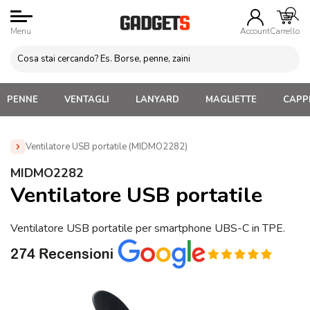
Menu
Account
Carrello
PENNE
VENTAGLI
LANYARD
MAGLIETTE
CAPPE
Ventilatore USB portatile (MIDMO2282)
Home
»
Gadget Tecnologici Personalizzati
»
Accessori Vari
MIDMO2282
Computer Personalizzati
»
Ventilatore USB portatile
Ventilatore USB portatile
(MIDMO2282)
Ventilatore USB portatile per smartphone UBS-C in TPE.