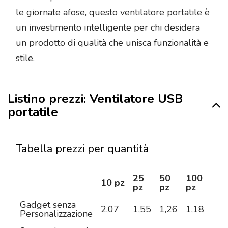
le giornate afose, questo ventilatore portatile è
un investimento intelligente per chi desidera
un prodotto di qualità che unisca funzionalità e
stile.
Listino prezzi: Ventilatore USB
portatile
Tabella prezzi per quantità
25
50
100
25
10 pz
pz
pz
pz
pz
Gadget senza
2,07
1,55
1,26
1,18
1,1
Personalizzazione