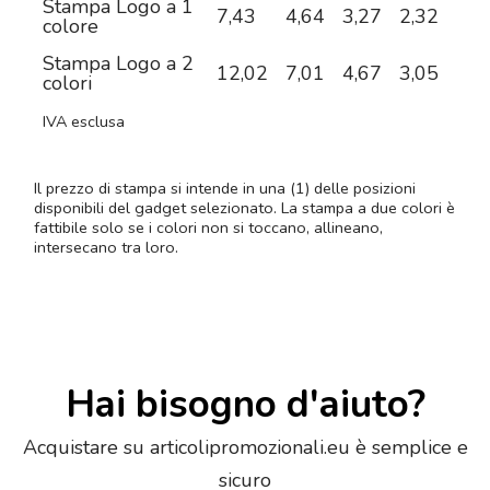
Stampa Logo a 1
7,43
4,64
3,27
2,32
1,7
colore
Stampa Logo a 2
12,02
7,01
4,67
3,05
2,1
colori
IVA esclusa
Il prezzo di stampa si intende in una (1) delle posizioni
disponibili del gadget selezionato. La stampa a due colori è
fattibile solo se i colori non si toccano, allineano,
intersecano tra loro.
Hai bisogno d'aiuto?
Acquistare su articolipromozionali.eu è semplice e
sicuro