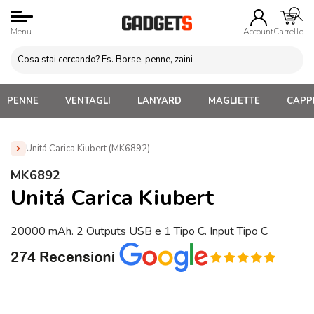
Menu
Account
Carrello
PENNE
VENTAGLI
LANYARD
MAGLIETTE
CAPPE
Unitá Carica Kiubert (MK6892)
Home
»
Power Bank Personalizzati
»
POWER BANK da
MK6892
10000 mAh e oltre
»
Unitá Carica Kiubert (MK6892)
Unitá Carica Kiubert
20000 mAh. 2 Outputs USB e 1 Tipo C. Input Tipo C