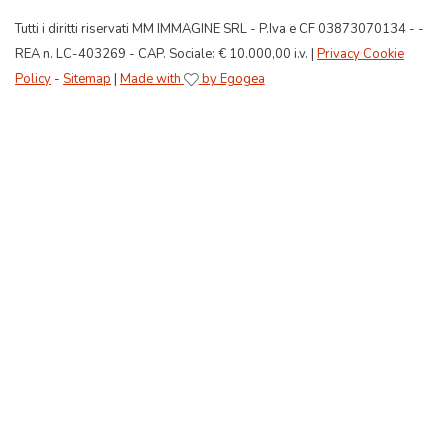
Tutti i diritti riservati MM IMMAGINE SRL - P.Iva e CF 03873070134 - -
REA n. LC-403269 - CAP. Sociale: € 10.000,00 i.v. |
Privacy Cookie
Policy
-
Sitemap
|
Made with
by Egogea