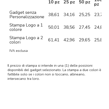
10 pz
25 pz
50 pz
pz
Gadget senza
38,61
34,16
25,25
23,76
Personalizzazione
Stampa Logo a 1
50,01
38,56
27,45
24,82
colore
Stampa Logo a 2
61,41
42,96
29,65
25,88
colori
IVA esclusa
Il prezzo di stampa si intende in una (1) delle posizioni
disponibili del gadget selezionato. La stampa a due colori è
fattibile solo se i colori non si toccano, allineano,
intersecano tra loro.