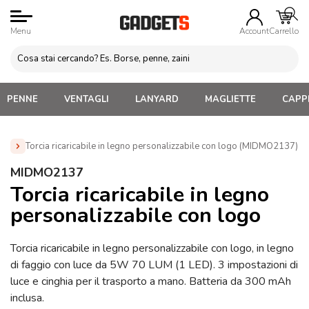
Menu
Account
Carrello
PENNE
VENTAGLI
LANYARD
MAGLIETTE
CAPPE
Torcia ricaricabile in legno personalizzabile con logo (MIDMO2137)
Home
»
Portachiavi Personalizzati
»
Portachiavi con LED e
MIDMO2137
luce mini torcia personalizzati
»
Torcia ricaricabile in legno
Torcia ricaricabile in legno
personalizzabile con logo (MIDMO2137)
personalizzabile con logo
Torcia ricaricabile in legno personalizzabile con logo, in legno
di faggio con luce da 5W 70 LUM (1 LED). 3 impostazioni di
luce e cinghia per il trasporto a mano. Batteria da 300 mAh
inclusa.