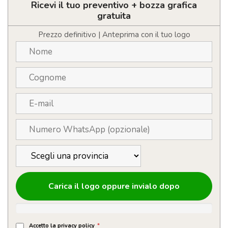
legno
Ricevi il tuo preventivo + bozza grafica
personalizzabile
gratuita
con
logo
Prezzo definitivo | Anteprima con il tuo logo
quantità
Carica il logo oppure invialo dopo
Accetto la privacy policy
*