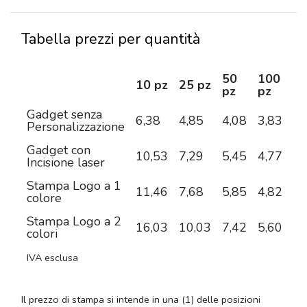
Tabella prezzi per quantità
50
100
2
10 pz
25 pz
pz
pz
pz
Gadget senza
6,38
4,85
4,08
3,83
3,
Personalizzazione
Gadget con
10,53
7,29
5,45
4,77
4,
Incisione laser
Stampa Logo a 1
11,46
7,68
5,85
4,82
4,
colore
Stampa Logo a 2
16,03
10,03
7,42
5,60
4,
colori
IVA esclusa
Il prezzo di stampa si intende in una (1) delle posizioni