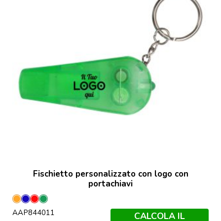
Fischietto personalizzato con logo con
portachiavi
Arancione
Blu
Rosso
Verde
AAP844011
CALCOLA IL