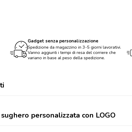
ceramica
e
sughero
personalizzata
con
LOGO
quantità
Gadget senza personalizzazione
Spedizione da magazzino in 3-5 giorni lavorativi.
Vanno aggiunti i tempi di resa del corriere che
variano in base al peso della spedizione.
ti
 e sughero personalizzata con LOGO