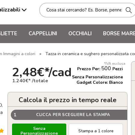
lizzabili
LIETTE
CAPPELLINI
OCCHIALI
BORSE MAR
n Immagini a colori
»
Tazza in ceramica e sughero personalizzata
*IVA esclusa
2,48€*/cad
500
Prezzo Per:
Pezzi
Senza Personalizzazione
1.240€* /totale
Gadget Colore: Bianco
Calcola il prezzo in tempo reale
O,
 a
1
CLICCA PER SCEGLIERE LA STAMPA
Senza
Stampa a 1 colore
Personalizzazione