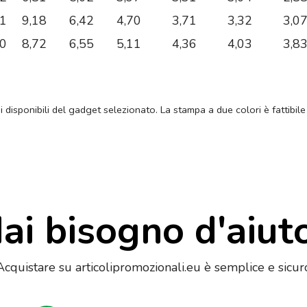
91
9,18
6,42
4,70
3,71
3,32
3,0
40
8,72
6,55
5,11
4,36
4,03
3,8
ni disponibili del gadget selezionato. La stampa a due colori è fattibile
ai bisogno d'aiut
Acquistare su articolipromozionali.eu è semplice e sicur