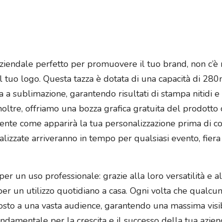
aziendale perfetto per promuovere il tuo brand, non c’è 
l tuo logo. Questa tazza è dotata di una capacità di 28
 sublimazione, garantendo risultati di stampa nitidi e d
oltre, offriamo una bozza grafica gratuita del prodotto c
nte come apparirà la tua personalizzazione prima di co
onalizzate arriveranno in tempo per qualsiasi evento, fier
per un uso professionale: grazie alla loro versatilità e 
er un utilizzo quotidiano a casa. Ogni volta che qualcun
posto a una vasta audience, garantendo una massima visi
ndamentale per la crescita e il successo della tua aziend