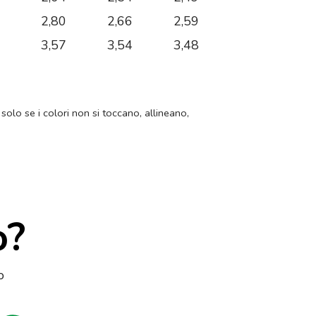
7
2,80
2,66
2,59
3
3,57
3,54
3,48
 solo se i colori non si toccano, allineano,
o?
o