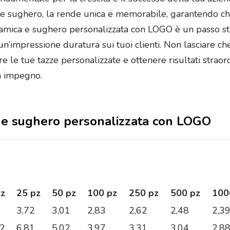
a e sughero, la rende unica e memorabile, garantendo che
eramica e sughero personalizzata con LOGO è un passo st
un’impressione duratura sui tuoi clienti. Non lasciare ch
are le tue tazze personalizzate e ottenere risultati straor
za impegno.
ca e sughero personalizzata con LOGO
pz
25 pz
50 pz
100 pz
250 pz
500 pz
100
3,72
3,01
2,83
2,62
2,48
2,3
32
6,81
5,02
3,97
3,31
3,04
2,8