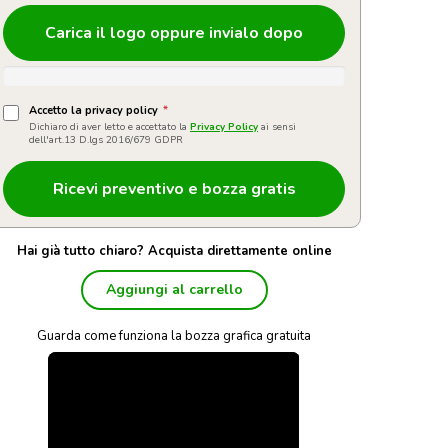
Carica il logo oppure invialo dopo
Accetto la privacy policy
*
Dichiaro di aver letto e accettato la
Privacy Policy
ai sensi
dell'art.13 D.lgs 2016/679 GDPR
Hai già tutto chiaro? Acquista direttamente online
Aggiungi al carrello
Guarda come funziona la bozza grafica gratuita