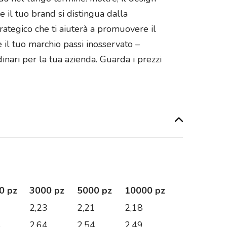
 il tuo brand si distingua dalla
rategico che ti aiuterà a promuovere il
e il tuo marchio passi inosservato –
dinari per la tua azienda. Guarda i prezzi
0 pz
3000 pz
5000 pz
10000 pz
9
2,23
2,21
2,18
8
2,64
2,54
2,49